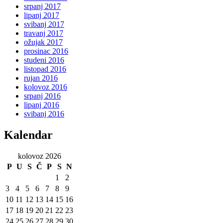
srpanj 2017
lipanj 2017
svibanj 2017
travanj 2017
ožujak 2017
prosinac 2016
studeni 2016
listopad 2016
rujan 2016
kolovoz 2016
srpanj 2016
lipanj 2016
svibanj 2016
Kalendar
kolovoz 2026
P
U
S
Č
P
S
N
1
2
3
4
5
6
7
8
9
10
11
12
13
14
15
16
17
18
19
20
21
22
23
24
25
26
27
28
29
30