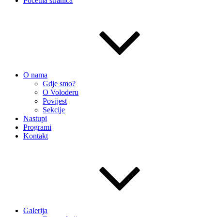
Početna stranica
O nama
Gdje smo?
O Voloderu
Povijest
Sekcije
Nastupi
Programi
Kontakt
Galerija