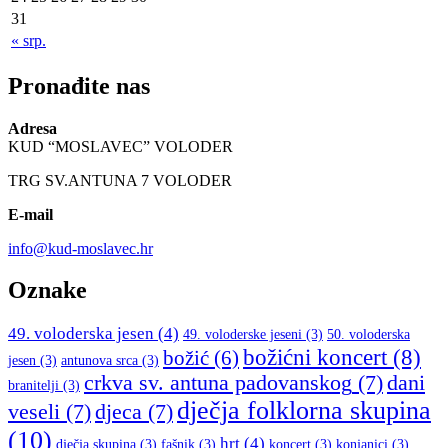
31
« srp.
Pronađite nas
Adresa
KUD “MOSLAVEC” VOLODER
TRG SV.ANTUNA 7 VOLODER
E-mail
info@kud-moslavec.hr
Oznake
49. voloderska jesen
(4)
49. voloderske jeseni
(3)
50. voloderska
božićni koncert
(8)
božić
(6)
jesen
(3)
antunova srca
(3)
crkva sv. antuna padovanskog
(7)
dani
branitelji
(3)
dječja folklorna skupina
veseli
(7)
djeca
(7)
(10)
hrt
(4)
dječja skupina
(3)
fašnik
(3)
koncert
(3)
konjanici
(3)