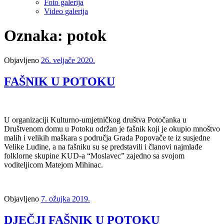
Foto galerija
Video galerija
Oznaka: potok
Objavljeno
26. veljače 2020.
FAŠNIK U POTOKU
U organizaciji Kulturno-umjetničkog društva Potočanka u
Društvenom domu u Potoku održan je fašnik koji je okupio mnoštvo
malih i velikih maškara s područja Grada Popovače te iz susjedne
Velike Ludine, a na fašniku su se predstavili i članovi najmlađe
folklorne skupine KUD-a “Moslavec” zajedno sa svojom
voditeljicom Matejom Mihinac.
Objavljeno
7. ožujka 2019.
DJEČJI FAŠNIK U POTOKU