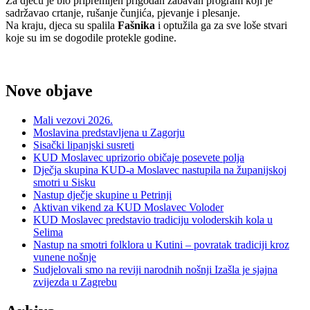
Za djecu je bio pripremljen prigodan zabavan program koji je
sadržavao crtanje, rušanje čunjića, pjevanje i plesanje.
Na kraju, djeca su spalila
Fašnika
i optužila ga za sve loše stvari
koje su im se dogodile protekle godine.
Nove objave
Mali vezovi 2026.
Moslavina predstavljena u Zagorju
Sisački lipanjski susreti
KUD Moslavec uprizorio običaje posevete polja
Dječja skupina KUD-a Moslavec nastupila na županijskoj
smotri u Sisku
Nastup dječje skupine u Petrinji
Aktivan vikend za KUD Moslavec Voloder
KUD Moslavec predstavio tradiciju voloderskih kola u
Selima
Nastup na smotri folklora u Kutini – povratak tradiciji kroz
vunene nošnje
Sudjelovali smo na reviji narodnih nošnji Izašla je sjajna
zvijezda u Zagrebu