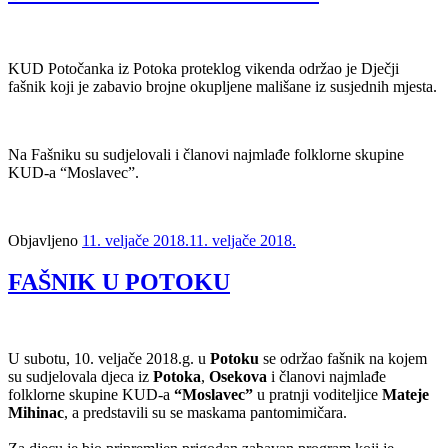
KUD Potočanka iz Potoka proteklog vikenda održao je Dječji
fašnik koji je zabavio brojne okupljene mališane iz susjednih mjesta.
Na Fašniku su sudjelovali i članovi najmlađe folklorne skupine
KUD-a “Moslavec”.
Objavljeno
11. veljače 2018.
11. veljače 2018.
FAŠNIK U POTOKU
U subotu, 10. veljače 2018.g. u
Potoku
se održao fašnik na kojem
su sudjelovala djeca iz
Potoka
,
Osekova
i članovi najmlađe
folklorne skupine KUD-a
“Moslavec”
u pratnji voditeljice
Mateje
Mihinac
, a predstavili su se maskama pantomimičara.