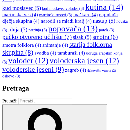
kutina
(14)
kud moslavec
(5)
kud moslavec voloder
(3)
martinska ves
(4)
maškare
(4)
najmlađa
martinski susreti
(3)
nastup
(5)
dječja skupina
(4)
narodil se mladi kralj
(4)
novska
popovača
(13)
oluja
(5)
(3)
petrinja
(3)
potok
(3)
pučko otvoreno učilište
(7)
smotra
(6)
sisak
(5)
starija folklorna
smotra folklora
(4)
snimanje
(4)
skupina
(8)
svadba
(4)
tamburaši
(4)
udruga arapskih konja
voloder
(12)
voloderska jesen
(12)
(3)
voloderske jeseni
(9)
zagreb
(4)
đakovački vezovi
(2)
đakovo
(3)
Pretraga
Pretraži: