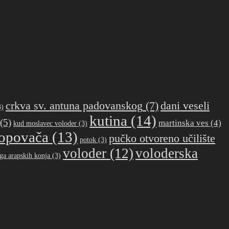
crkva sv. antuna padovanskog
(7)
dani veseli
)
kutina
(14)
(5)
martinska ves
(4)
kud moslavec voloder
(3)
opovača
(13)
pučko otvoreno učilište
potok
(3)
voloder
(12)
voloderska
ga arapskih konja
(3)