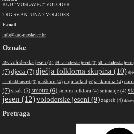
KUD “MOSLAVEC” VOLODER
TRG SV.ANTUNA 7 VOLODER
E-mail
info@kud-moslavec.hr
Oznake
49. voloderska jesen
(4)
49. voloderske jeseni
(3)
50. voloderska jesen
dječja folklorna skupina
(10)
(7)
djeca
(7)
dje
maškare
(4)
najmlađa dječja skupina
(4)
naro
martinski susreti
(3)
st
(7)
smotra
(6)
sisak
(5)
smotra folklora
(4)
snimanje
(4)
jesen
(12)
voloderske jeseni
(9)
zagreb
(4)
đakova
Pretraga