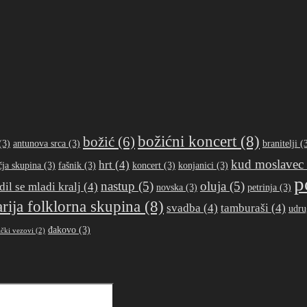
božićni koncert
(8)
božić
(6)
(3)
antunova srca
(3)
branitelji
(3
kud moslavec
hrt
(4)
čja skupina
(3)
fašnik
(3)
koncert
(3)
konjanici
(3)
p
nastup
(5)
oluja
(5)
dil se mladi kralj
(4)
novska
(3)
petrinja
(3)
arija folklorna skupina
(8)
svadba
(4)
tamburaši
(4)
udru
đakovo
(3)
čki vezovi
(2)