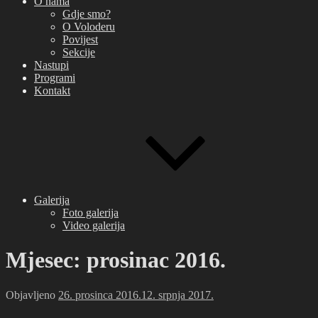
O nama
Gdje smo?
O Voloderu
Povijest
Sekcije
Nastupi
Programi
Kontakt
Galerija
Foto galerija
Video galerija
Mjesec: prosinac 2016.
Objavljeno
26. prosinca 2016.
12. srpnja 2017.