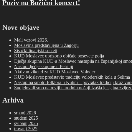
Poziv na Božićni koncert!
Nove objave
Mali vezovi 2026.
Moslavina predstavljena u Zagorju
Sisački lipanjski susreti
KUD Moslavec uprizorio običaje posevete polja
Dječja skupina KUD-a Moslavec nastupila na županijskoj smotr
Nastup dječje skupine u Petrinji
Aktivan vikend za KUD Moslavec Voloder
KUD Moslavec predstavio tradiciju voloderskih kola u Selima
Nastup na smotri folklora u Kutini – povratak tradiciji kroz vu
Sudjelovali smo na reviji narodnih nošnji Izašla je sjajna zvije
Arhiva
srpanj 2026
studeni 2025
svibanj 2025
travanj 2025