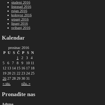
studeni 2016
listopad 2016
rujan 2016
kolovoz 2016
srpanj 2016
lipanj 2016
svibanj 2016
Kalendar
prosinac 2016
P
U
S
Č
P
S
N
1
2
3
4
5
6
7
8
9
10
11
12
13
14
15
16
17
18
19
20
21
22
23
24
25
26
27
28
29
30
31
« stu.
ožu. »
Pronađite nas
Adresa