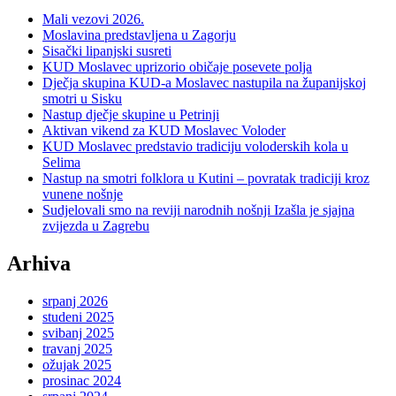
Mali vezovi 2026.
Moslavina predstavljena u Zagorju
Sisački lipanjski susreti
KUD Moslavec uprizorio običaje posevete polja
Dječja skupina KUD-a Moslavec nastupila na županijskoj
smotri u Sisku
Nastup dječje skupine u Petrinji
Aktivan vikend za KUD Moslavec Voloder
KUD Moslavec predstavio tradiciju voloderskih kola u
Selima
Nastup na smotri folklora u Kutini – povratak tradiciji kroz
vunene nošnje
Sudjelovali smo na reviji narodnih nošnji Izašla je sjajna
zvijezda u Zagrebu
Arhiva
srpanj 2026
studeni 2025
svibanj 2025
travanj 2025
ožujak 2025
prosinac 2024