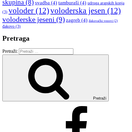
skupina
(8)
svadba
(4)
tamburaši
(4)
udruga arapskih konja
voloder
(12)
voloderska jesen
(12)
(3)
voloderske jeseni
(9)
zagreb
(4)
đakovački vezovi
(2)
đakovo
(3)
Pretraga
Pretraži:
Pretraži