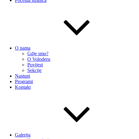
Početna stranica
O nama
Gdje smo?
O Voloderu
Povijest
Sekcije
Nastupi
Programi
Kontakt
Galerija