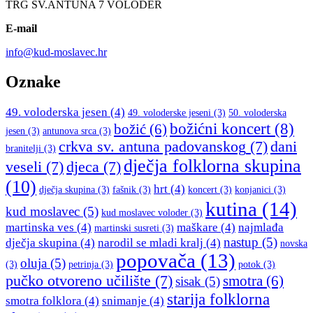
TRG SV.ANTUNA 7 VOLODER
E-mail
info@kud-moslavec.hr
Oznake
49. voloderska jesen
(4)
49. voloderske jeseni
(3)
50. voloderska
božićni koncert
(8)
božić
(6)
jesen
(3)
antunova srca
(3)
crkva sv. antuna padovanskog
(7)
dani
branitelji
(3)
dječja folklorna skupina
veseli
(7)
djeca
(7)
(10)
hrt
(4)
dječja skupina
(3)
fašnik
(3)
koncert
(3)
konjanici
(3)
kutina
(14)
kud moslavec
(5)
kud moslavec voloder
(3)
martinska ves
(4)
maškare
(4)
najmlađa
martinski susreti
(3)
nastup
(5)
dječja skupina
(4)
narodil se mladi kralj
(4)
novska
popovača
(13)
oluja
(5)
(3)
petrinja
(3)
potok
(3)
pučko otvoreno učilište
(7)
smotra
(6)
sisak
(5)
starija folklorna
smotra folklora
(4)
snimanje
(4)