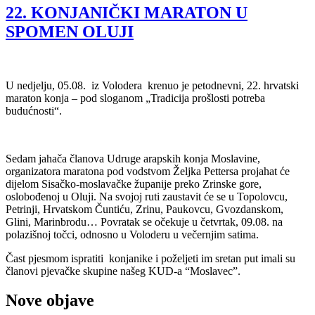
22. KONJANIČKI MARATON U
SPOMEN OLUJI
U nedjelju, 05.08. iz Volodera krenuo je petodnevni, 22. hrvatski
maraton konja – pod sloganom „Tradicija prošlosti potreba
budućnosti“.
Sedam jahača članova Udruge arapskih konja Moslavine,
organizatora maratona pod vodstvom Željka Pettersa projahat će
dijelom Sisačko-moslavačke županije preko Zrinske gore,
oslobođenoj u Oluji. Na svojoj ruti zaustavit će se u Topolovcu,
Petrinji, Hrvatskom Čuntiću, Zrinu, Paukovcu, Gvozdanskom,
Glini, Marinbrodu… Povratak se očekuje u četvrtak, 09.08. na
polazišnoj točci, odnosno u Voloderu u večernjim satima.
Čast pjesmom ispratiti konjanike i poželjeti im sretan put imali su
članovi pjevačke skupine našeg KUD-a “Moslavec”.
Nove objave