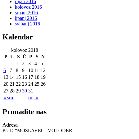
rujan 2016
kolovoz 2016
srpanj 2016
lipanj 2016
svibanj 2016
Kalendar
kolovoz 2018
P
U
S
Č
P
S
N
1
2
3
4
5
6
7
8
9
10
11
12
13
14
15
16
17
18
19
20
21
22
23
24
25
26
27
28
29
30
31
« srp.
ruj. »
Pronađite nas
Adresa
KUD “MOSLAVEC” VOLODER