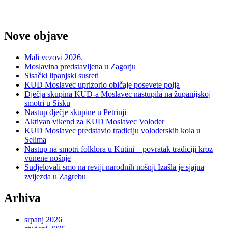
Nove objave
Mali vezovi 2026.
Moslavina predstavljena u Zagorju
Sisački lipanjski susreti
KUD Moslavec uprizorio običaje posevete polja
Dječja skupina KUD-a Moslavec nastupila na županijskoj
smotri u Sisku
Nastup dječje skupine u Petrinji
Aktivan vikend za KUD Moslavec Voloder
KUD Moslavec predstavio tradiciju voloderskih kola u
Selima
Nastup na smotri folklora u Kutini – povratak tradiciji kroz
vunene nošnje
Sudjelovali smo na reviji narodnih nošnji Izašla je sjajna
zvijezda u Zagrebu
Arhiva
srpanj 2026