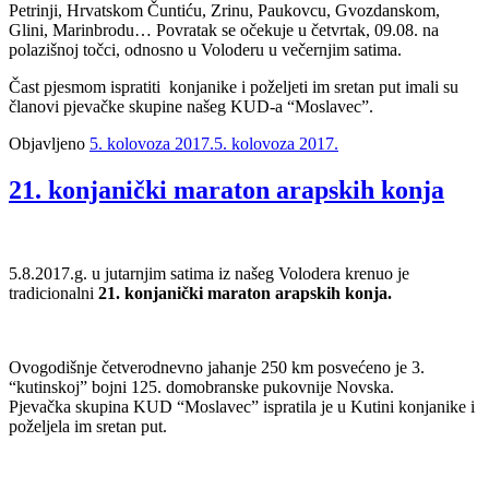
Petrinji, Hrvatskom Čuntiću, Zrinu, Paukovcu, Gvozdanskom,
Glini, Marinbrodu… Povratak se očekuje u četvrtak, 09.08. na
polazišnoj točci, odnosno u Voloderu u večernjim satima.
Čast pjesmom ispratiti konjanike i poželjeti im sretan put imali su
članovi pjevačke skupine našeg KUD-a “Moslavec”.
Objavljeno
5. kolovoza 2017.
5. kolovoza 2017.
21. konjanički maraton arapskih konja
5.8.2017.g. u jutarnjim satima iz našeg Volodera krenuo je
tradicionalni
21. konjanički maraton arapskih konja.
Ovogodišnje četverodnevno jahanje 250 km posvećeno je 3.
“kutinskoj” bojni 125. domobranske pukovnije Novska.
Pjevačka skupina KUD “Moslavec” ispratila je u Kutini konjanike i
poželjela im sretan put.