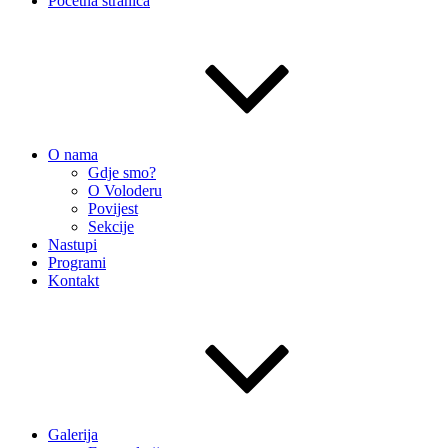
Početna stranica
O nama
Gdje smo?
O Voloderu
Povijest
Sekcije
Nastupi
Programi
Kontakt
Galerija