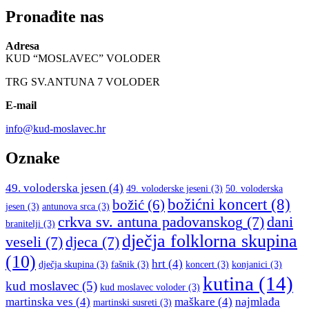
Pronađite nas
Adresa
KUD “MOSLAVEC” VOLODER
TRG SV.ANTUNA 7 VOLODER
E-mail
info@kud-moslavec.hr
Oznake
49. voloderska jesen
(4)
49. voloderske jeseni
(3)
50. voloderska
božićni koncert
(8)
božić
(6)
jesen
(3)
antunova srca
(3)
crkva sv. antuna padovanskog
(7)
dani
branitelji
(3)
dječja folklorna skupina
veseli
(7)
djeca
(7)
(10)
hrt
(4)
dječja skupina
(3)
fašnik
(3)
koncert
(3)
konjanici
(3)
kutina
(14)
kud moslavec
(5)
kud moslavec voloder
(3)
martinska ves
(4)
maškare
(4)
najmlađa
martinski susreti
(3)