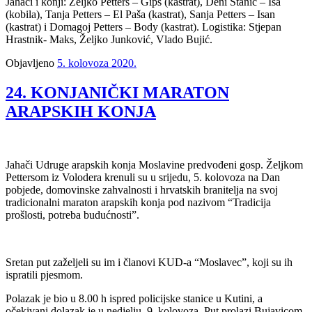
Jahači i konji: Željko Petters – Gips (kastrat), Deni Stanić – Isa
(kobila), Tanja Petters – El Paša (kastrat), Sanja Petters – Isan
(kastrat) i Domagoj Petters – Body (kastrat). Logistika: Stjepan
Hrastnik- Maks, Željko Junković, Vlado Bujić.
Objavljeno
5. kolovoza 2020.
24. KONJANIČKI MARATON
ARAPSKIH KONJA
Jahači Udruge arapskih konja Moslavine predvođeni gosp. Željkom
Pettersom iz Volodera krenuli su u srijedu, 5. kolovoza na Dan
pobjede, domovinske zahvalnosti i hrvatskih branitelja na svoj
tradicionalni maraton arapskih konja pod nazivom “Tradicija
prošlosti, potreba budućnosti”.
Sretan put zaželjeli su im i članovi KUD-a “Moslavec”, koji su ih
ispratili pjesmom.
Polazak je bio u 8.00 h ispred policijske stanice u Kutini, a
očekivani dolazak je u nedjelju, 9. kolovoza. Put prolazi Bujavicom,