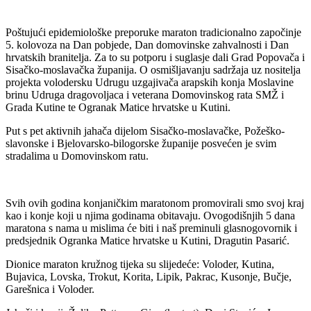
Poštujući epidemiološke preporuke maraton tradicionalno započinje
5. kolovoza na Dan pobjede, Dan domovinske zahvalnosti i Dan
hrvatskih branitelja. Za to su potporu i suglasje dali Grad Popovača i
Sisačko-moslavačka županija. O osmišljavanju sadržaja uz nositelja
projekta volodersku Udrugu uzgajivača arapskih konja Moslavine
brinu Udruga dragovoljaca i veterana Domovinskog rata SMŽ i
Grada Kutine te Ogranak Matice hrvatske u Kutini.
Put s pet aktivnih jahača dijelom Sisačko-moslavačke, Požeško-
slavonske i Bjelovarsko-bilogorske županije posvećen je svim
stradalima u Domovinskom ratu.
Svih ovih godina konjaničkim maratonom promovirali smo svoj kraj
kao i konje koji u njima godinama obitavaju. Ovogodišnjih 5 dana
maratona s nama u mislima će biti i naš preminuli glasnogovornik i
predsjednik Ogranka Matice hrvatske u Kutini, Dragutin Pasarić.
Dionice maraton kružnog tijeka su slijedeće: Voloder, Kutina,
Bujavica, Lovska, Trokut, Korita, Lipik, Pakrac, Kusonje, Bučje,
Garešnica i Voloder.