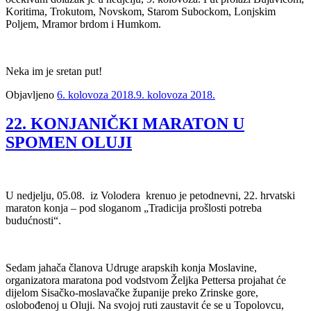
Koritima, Trokutom, Novskom, Starom Subockom, Lonjskim
Poljem, Mramor brdom i Humkom.
Neka im je sretan put!
Objavljeno
6. kolovoza 2018.
9. kolovoza 2018.
22. KONJANIČKI MARATON U
SPOMEN OLUJI
U nedjelju, 05.08. iz Volodera krenuo je petodnevni, 22. hrvatski
maraton konja – pod sloganom „Tradicija prošlosti potreba
budućnosti“.
Sedam jahača članova Udruge arapskih konja Moslavine,
organizatora maratona pod vodstvom Željka Pettersa projahat će
dijelom Sisačko-moslavačke županije preko Zrinske gore,
oslobođenoj u Oluji. Na svojoj ruti zaustavit će se u Topolovcu,