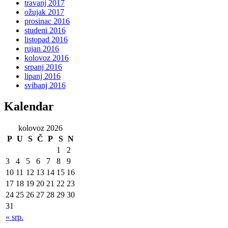
travanj 2017
ožujak 2017
prosinac 2016
studeni 2016
listopad 2016
rujan 2016
kolovoz 2016
srpanj 2016
lipanj 2016
svibanj 2016
Kalendar
kolovoz 2026
P
U
S
Č
P
S
N
1
2
3
4
5
6
7
8
9
10
11
12
13
14
15
16
17
18
19
20
21
22
23
24
25
26
27
28
29
30
31
« srp.