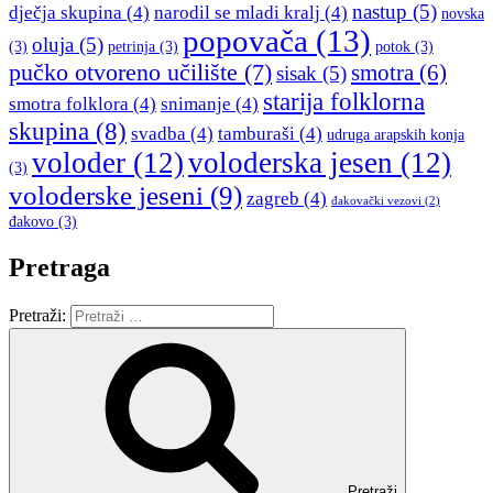
nastup
(5)
dječja skupina
(4)
narodil se mladi kralj
(4)
novska
popovača
(13)
oluja
(5)
(3)
petrinja
(3)
potok
(3)
pučko otvoreno učilište
(7)
smotra
(6)
sisak
(5)
starija folklorna
smotra folklora
(4)
snimanje
(4)
skupina
(8)
svadba
(4)
tamburaši
(4)
udruga arapskih konja
voloder
(12)
voloderska jesen
(12)
(3)
voloderske jeseni
(9)
zagreb
(4)
đakovački vezovi
(2)
đakovo
(3)
Pretraga
Pretraži:
Pretraži