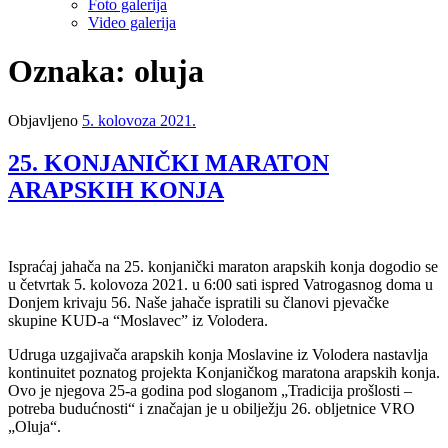
Foto galerija
Video galerija
Oznaka: oluja
Objavljeno
5. kolovoza 2021.
25. KONJANIČKI MARATON
ARAPSKIH KONJA
Ispraćaj jahača na 25. konjanički maraton arapskih konja dogodio se
u četvrtak 5. kolovoza 2021. u 6:00 sati ispred Vatrogasnog doma u
Donjem krivaju 56. Naše jahače ispratili su članovi pjevačke
skupine KUD-a “Moslavec” iz Volodera.
Udruga uzgajivača arapskih konja Moslavine iz Volodera nastavlja
kontinuitet poznatog projekta Konjaničkog maratona arapskih konja.
Ovo je njegova 25-a godina pod sloganom „Tradicija prošlosti –
potreba budućnosti“ i značajan je u obilježju 26. obljetnice VRO
„Oluja“.