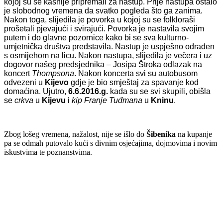
kojoj su se kasnije pripremali za nastup.
Prije nastupa ostalo
je slobodnog vremena da svatko pogleda što ga zanima.
Nakon toga, slijedila je povorka u kojoj su se folkloraši
prošetali pjevajući i svirajući. Povorka je nastavila svojim
putem i do glavne pozornice kako bi se sva kulturno-
umjetnička društva predstavila. Nastup je uspješno odrađen
s osmijehom na licu. Nakon nastupa, slijedila je večera i uz
dogovor našeg predsjednika – Josipa Štroka odlazak na
koncert
Thompsona
. Nakon koncerta svi su autobusom
odvezeni u
Kijevo
gdje je bio smještaj za spavanje kod
domaćina. Ujutro,
6.6.2016.g.
kada su se svi skupili, obišla
se
crkva
u
Kijevu
i
kip Franje Tuđmana
u
Kninu
.
Zbog lošeg vremena, nažalost, nije se išlo do
Šibenika
na kupanje
pa se odmah putovalo kući s divnim osjećajima, dojmovima i novim
iskustvima te poznanstvima.