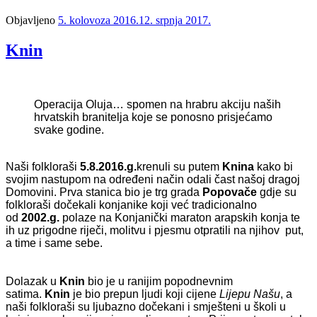
Objavljeno
5. kolovoza 2016.
12. srpnja 2017.
Knin
Operacija Oluja… spomen na hrabru akciju naših
hrvatskih branitelja koje se ponosno prisjećamo
svake godine.
Naši folkloraši
5.8.2016.g.
krenuli su putem
Knina
kako bi
svojim nastupom na određeni način odali čast našoj dragoj
Domovini. Prva stanica bio je trg grada
Popovače
gdje su
folkloraši dočekali konjanike koji već tradicionalno
od
2002.g.
polaze na Konjanički maraton arapskih konja te
ih uz prigodne riječi, molitvu i pjesmu otpratili na njihov put,
a time i same sebe.
Dolazak u
Knin
bio je u ranijim popodnevnim
satima.
Knin
je bio prepun ljudi koji cijene
Lijepu Našu
, a
naši folkloraši su ljubazno dočekani i smješteni u školi u