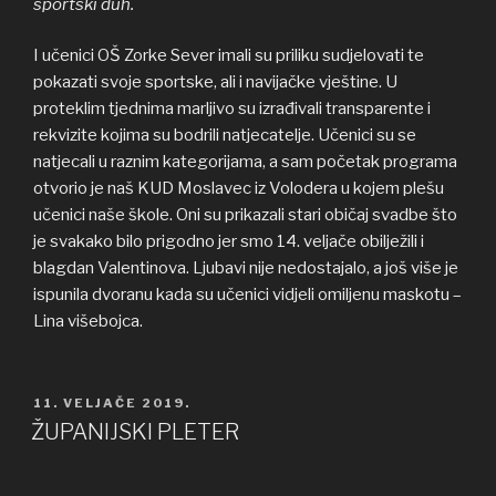
sportski duh.
I učenici OŠ Zorke Sever imali su priliku sudjelovati te
pokazati svoje sportske, ali i navijačke vještine. U
proteklim tjednima marljivo su izrađivali transparente i
rekvizite kojima su bodrili natjecatelje. Učenici su se
natjecali u raznim kategorijama, a sam početak programa
otvorio je naš KUD Moslavec iz Volodera u kojem plešu
učenici naše škole. Oni su prikazali stari običaj svadbe što
je svakako bilo prigodno jer smo 14. veljače obilježili i
blagdan Valentinova. Ljubavi nije nedostajalo, a još više je
ispunila dvoranu kada su učenici vidjeli omiljenu maskotu –
Lina višebojca.
OBJAVLJENO
11. VELJAČE 2019.
ŽUPANIJSKI PLETER