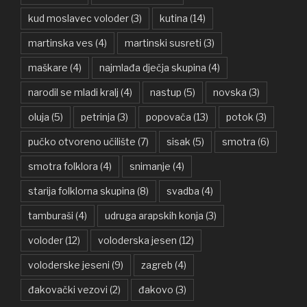
kud moslavec voloder
(3)
kutina
(14)
martinska ves
(4)
martinski susreti
(3)
maškare
(4)
najmlađa dječja skupina
(4)
narodil se mladi kralj
(4)
nastup
(5)
novska
(3)
oluja
(5)
petrinja
(3)
popovača
(13)
potok
(3)
pučko otvoreno učilište
(7)
sisak
(5)
smotra
(6)
smotra folklora
(4)
snimanje
(4)
starija folklorna skupina
(8)
svadba
(4)
tamburaši
(4)
udruga arapskih konja
(3)
voloder
(12)
voloderska jesen
(12)
voloderske jeseni
(9)
zagreb
(4)
đakovački vezovi
(2)
đakovo
(3)