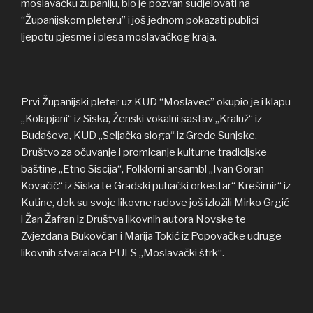
moslavačku županiju, bio je pozvan sudjelovati na
“Županijskom pleteru” i još jednom pokazati publici
ljepotu pjesme i plesa moslavačkog kraja.
Prvi Županijski pleter uz KUD “Moslavec” okupio je i klapu
„Kolapjani“ iz Siska, Ženski vokalni sastav „Kraluž“ iz
Budaševa, KUD „Seljačka sloga“ iz Grede Sunjske,
Društvo za očuvanje i promicanje kulturne tradicijske
baštine „Etno Siscija“, Folklorni ansambl „Ivan Goran
Kovačić“ iz Siska te Gradski puhački orkestar“ Krešimir“ iz
Kutine, dok su svoje likovne radove još izložili Mirko Grgić
i Žan Žafran iz Društva likovnih autora Novske te
Zvjezdana Bukovčan i Marija Tokić iz Popovačke udruge
likovnih stvaralaca PULS „Moslavački štrk“.