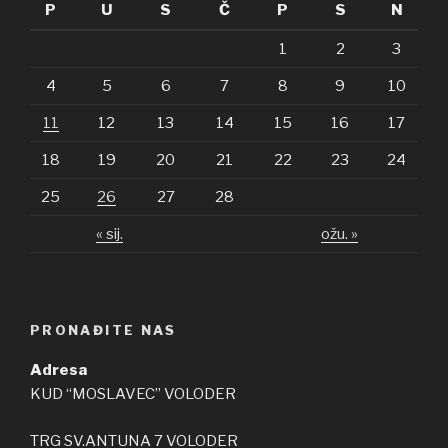
P
U
S
Č
P
S
N
1
2
3
4
5
6
7
8
9
10
11
12
13
14
15
16
17
18
19
20
21
22
23
24
25
26
27
28
« sij.
ožu. »
PRONAĐITE NAS
Adresa
KUD “MOSLAVEC” VOLODER
TRG SV.ANTUNA 7 VOLODER