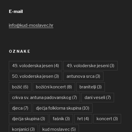
E-mail
info@kud-moslavec.hr
OZNAKE
49. voloderska jesen
(4)
49. voloderske jeseni
(3)
50. voloderska jesen
(3)
antunova srca
(3)
božić
(6)
božićni koncert
(8)
branitelji
(3)
crkva sv. antuna padovanskog
(7)
dani veseli
(7)
djeca
(7)
dječja folklorna skupina
(10)
dječja skupina
(3)
fašnik
(3)
hrt
(4)
koncert
(3)
konjanici
(3)
kud moslavec
(5)