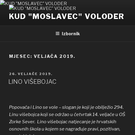
Preskoči
na
KUD "MOSLAVEC" VOLODER
sadržaj
Izbornik
MJESEC: VELJAČA 2019.
OBJAVLJENO
26. VELJAČE 2019.
LINO VIŠEBOJAC
Popovača i Lino se vole – slogan je koji je obilježio 294.
Linu višebojca koji se održao u četvrtak 14. veljače u OŠ
Zorke Sever. Lino višebojac natjecanje je hrvatskih
osnovnih škola u kojem se nagrađuje pravi, pozitivan,