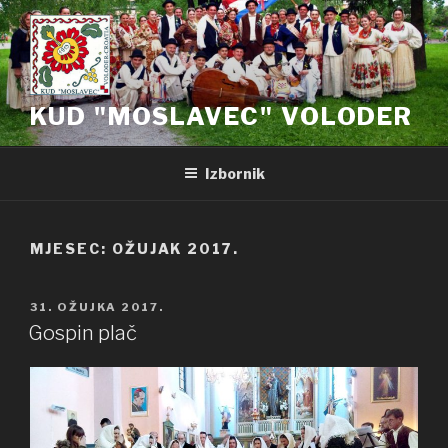
Preskoči
na
sadržaj
KUD "MOSLAVEC" VOLODER
Izbornik
MJESEC: OŽUJAK 2017.
OBJAVLJENO
31. OŽUJKA 2017.
Gospin plač