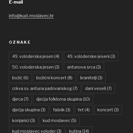
E-mail
info@kud-moslavec.hr
OZNAKE
49. voloderska jesen
(4)
49. voloderske jeseni
(3)
50. voloderska jesen
(3)
antunova srca
(3)
božić
(6)
božićni koncert
(8)
branitelji
(3)
crkva sv. antuna padovanskog
(7)
dani veseli
(7)
djeca
(7)
dječja folklorna skupina
(10)
dječja skupina
(3)
fašnik
(3)
hrt
(4)
koncert
(3)
konjanici
(3)
kud moslavec
(5)
kud moslavec voloder
(3)
kutina
(14)