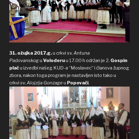
31. ožujka 2017.g.
u crkvi
sv. Antuna
Padovanskog
u
Voloderu
u 17.00 h održan je 2.
Gospin
plač
u izvedbi našeg KUD-a “Moslavec” i članova župnog
zbora, nakon toga program je nastavljen isto tako u
crkvi
sv. Alojzija Gonzage
u
Popovači
.