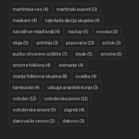
martinska ves
(4)
martinski susreti
(3)
maškare
(4)
najmlađa dječja skupina
(4)
narodil se mladi kralj
(4)
nastup
(5)
novska
(3)
oluja
(5)
petrinja
(3)
popovača
(13)
potok
(3)
pučko otvoreno učilište
(7)
sisak
(5)
smotra
(6)
smotra folklora
(4)
snimanje
(4)
starija folklorna skupina
(8)
svadba
(4)
tamburaši
(4)
udruga arapskih konja
(3)
voloder
(12)
voloderska jesen
(12)
voloderske jeseni
(9)
zagreb
(4)
đakovački vezovi
(2)
đakovo
(3)