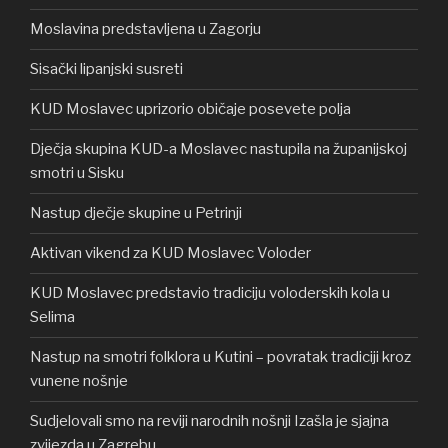
Moslavina predstavljena u Zagorju
Sisački lipanjski susreti
KUD Moslavec uprizorio običaje posevete polja
Dječja skupina KUD-a Moslavec nastupila na županijskoj
smotri u Sisku
Nastup dječje skupine u Petrinji
Aktivan vikend za KUD Moslavec Voloder
KUD Moslavec predstavio tradiciju voloderskih kola u
Selima
Nastup na smotri folklora u Kutini – povratak tradiciji kroz
vunene nošnje
Sudjelovali smo na reviji narodnih nošnji Izašla je sjajna
zvijezda u Zagrebu