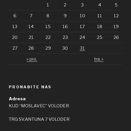
1
2
3
4
5
6
7
8
9
10
11
12
13
14
15
16
17
18
19
20
21
22
23
24
25
26
27
28
29
30
31
« pro.
tra. »
PRONAĐITE NAS
Adresa
KUD “MOSLAVEC” VOLODER
TRG SV.ANTUNA 7 VOLODER