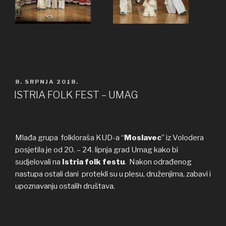
OBJAVLJENO
8. SRPNJA 2018.
ISTRIA FOLK FEST – UMAG
Mlađa grupa folkloraša KUD-a “
Moslavec
” iz Volodera
posjetila je od 20. – 24. lipnja grad Umag kako bi
sudjelovali na
Istria folk festu
. Nakon odrađenog
nastupa ostali dani protekli su u plesu, druženjima, zabavi i
upoznavanju ostalih društava.