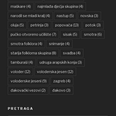
maškare
(4)
najmlađa dječja skupina
(4)
narodil se mladi kralj
(4)
nastup
(5)
novska
(3)
oluja
(5)
petrinja
(3)
popovača
(13)
potok
(3)
pučko otvoreno učilište
(7)
sisak
(5)
smotra
(6)
smotra folklora
(4)
snimanje
(4)
starija folklorna skupina
(8)
svadba
(4)
tamburaši
(4)
udruga arapskih konja
(3)
voloder
(12)
voloderska jesen
(12)
voloderske jeseni
(9)
zagreb
(4)
đakovački vezovi
(2)
đakovo
(3)
PRETRAGA