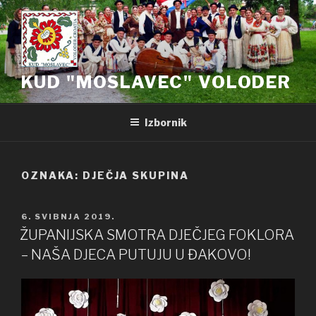
Preskoči
na
sadržaj
KUD "MOSLAVEC" VOLODER
Izbornik
OZNAKA: DJEČJA SKUPINA
OBJAVLJENO
6. SVIBNJA 2019.
ŽUPANIJSKA SMOTRA DJEČJEG FOKLORA
– NAŠA DJECA PUTUJU U ĐAKOVO!