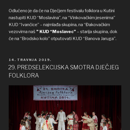
Odlučeno je da će na Dječjem festivalu folklora u Kutini
nastupiti KUD “Moslavina”, na “Vinkovačkim jesenima”
KUD “Ivančice” – najmlađa skupina, na “Đakovačkim
vezovima naš
” KUD “Moslavec”
– starija skupina, dok
će na “Brodsko kolo” otputovati KUD “Banova Jaruga”.
OBJAVLJENO
14. TRAVNJA 2019.
29. PREDSELEKCIJSKA SMOTRA DJEČJEG
FOLKLORA