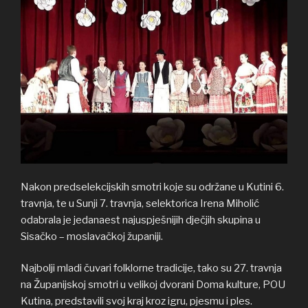
Nakon predselekcijskih smotri koje su održane u Kutini 6.
travnja, te u Sunji 7. travnja, selektorica Irena Miholić
odabrala je jedanaest najuspješnijih dječjih skupina u
Sisačko – moslavačkoj županiji.
Najbolji mladi čuvari folklorne tradicije, tako su 27. travnja
na Županijskoj smotri u velikoj dvorani Doma kulture, POU
Kutina, predstavili svoj kraj kroz igru, pjesmu i ples.