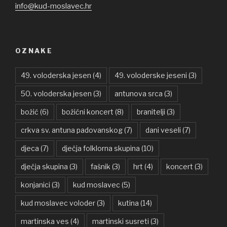
info@kud-moslavec.hr
OZNAKE
49. voloderska jesen
(4)
49. voloderske jeseni
(3)
50. voloderska jesen
(3)
antunova srca
(3)
božić
(6)
božićni koncert
(8)
branitelji
(3)
crkva sv. antuna padovanskog
(7)
dani veseli
(7)
djeca
(7)
dječja folklorna skupina
(10)
dječja skupina
(3)
fašnik
(3)
hrt
(4)
koncert
(3)
konjanici
(3)
kud moslavec
(5)
kud moslavec voloder
(3)
kutina
(14)
martinska ves
(4)
martinski susreti
(3)