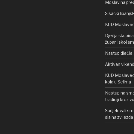
Moslavina pred
Sisački lipanjsk
KUD Moslavec u
Dječja skupin
županijskoj sm
Nastup dječje s
Aktivan viken
KUD Moslavec p
kola u Selima
Nastup na smot
tradiciji kroz 
Sudjelovali smo
sjajna zvijezd