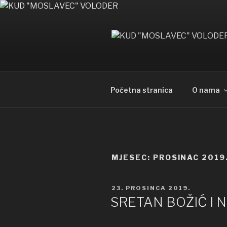
Preskoči
na
sadržaj
Početna stranica
O nama
MJESEC: PROSINAC 2019
OBJAVLJENO
23. PROSINCA 2019.
SRETAN BOŽIĆ I 