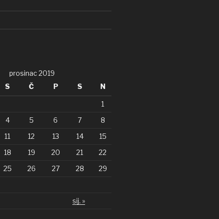
prosinac 2019
S
Č
P
S
N
1
4
5
6
7
8
11
12
13
14
15
18
19
20
21
22
25
26
27
28
29
sij. »