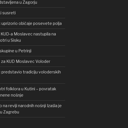
stavljena u Zagorju
i susreti
prizorio običaje posevete polja
a KUD-a Moslavec nastupila na
otri u Sisku
kupine u Petrinji
d za KUD Moslavec Voloder
redstavio tradiciju voloderskih
ri folklora u Kutini – povratak
vunene nošnje
 na reviji narodnih nošnji Izašla je
a u Zagrebu