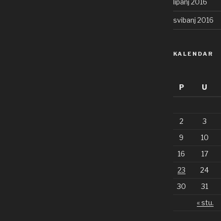
lipanj 2016
svibanj 2016
KALENDAR
P
U
2
3
9
10
16
17
23
24
30
31
« stu.