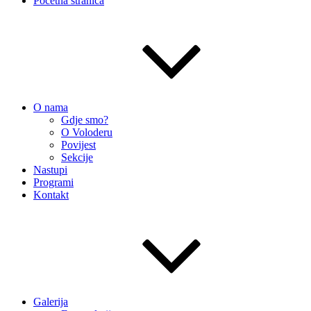
Početna stranica
O nama
Gdje smo?
O Voloderu
Povijest
Sekcije
Nastupi
Programi
Kontakt
Galerija