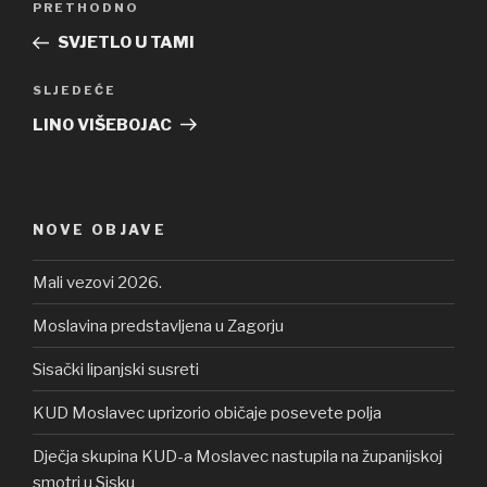
PRETHODNO
Prethodna
objava
objava
SVJETLO U TAMI
SLJEDEĆE
Sljedeća
objava
LINO VIŠEBOJAC
NOVE OBJAVE
Mali vezovi 2026.
Moslavina predstavljena u Zagorju
Sisački lipanjski susreti
KUD Moslavec uprizorio običaje posevete polja
Dječja skupina KUD-a Moslavec nastupila na županijskoj
smotri u Sisku