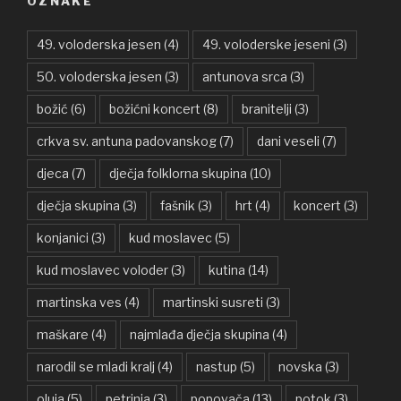
OZNAKE
49. voloderska jesen
(4)
49. voloderske jeseni
(3)
50. voloderska jesen
(3)
antunova srca
(3)
božić
(6)
božićni koncert
(8)
branitelji
(3)
crkva sv. antuna padovanskog
(7)
dani veseli
(7)
djeca
(7)
dječja folklorna skupina
(10)
dječja skupina
(3)
fašnik
(3)
hrt
(4)
koncert
(3)
konjanici
(3)
kud moslavec
(5)
kud moslavec voloder
(3)
kutina
(14)
martinska ves
(4)
martinski susreti
(3)
maškare
(4)
najmlađa dječja skupina
(4)
narodil se mladi kralj
(4)
nastup
(5)
novska
(3)
oluja
(5)
petrinja
(3)
popovača
(13)
potok
(3)