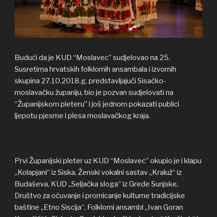
Budući da je KUD “Moslavec” sudjelovao na 25.
Susretima hrvatskih folklornih ansambala i izvornih
skupina 27.10.2018.g. predstavljajući Sisačko-
moslavačku županiju, bio je pozvan sudjelovati na
“Županijskom pleteru” i još jednom pokazati publici
ljepotu pjesme i plesa moslavačkog kraja.
Prvi Županijski pleter uz KUD “Moslavec” okupio je i klapu
„Kolapjani“ iz Siska, Ženski vokalni sastav „Kraluž“ iz
Budaševa, KUD „Seljačka sloga“ iz Grede Sunjske,
Društvo za očuvanje i promicanje kulturne tradicijske
baštine „Etno Siscija“, Folklorni ansambl „Ivan Goran