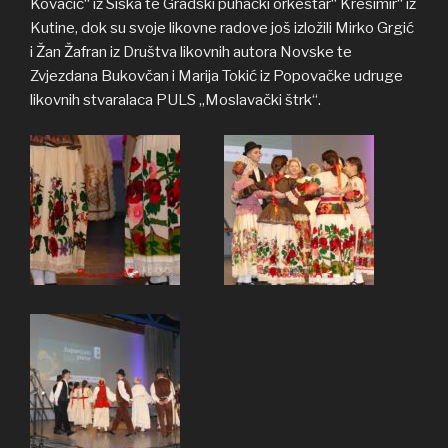
Kovačić“ iz Siska te Gradski puhački orkestar“ Krešimir“ iz
Kutine, dok su svoje likovne radove još izložili Mirko Grgić
i Žan Žafran iz Društva likovnih autora Novske te
Zvjezdana Bukovčan i Marija Tokić iz Popovačke udruge
likovnih stvaralaca PULS „Moslavački štrk“.