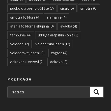
pučko otvoreno učilište
(7)
sisak
(5)
smotra
(6)
smotra folklora
(4)
snimanje
(4)
starija folklorna skupina
(8)
svadba
(4)
tamburaši
(4)
udruga arapskih konja
(3)
voloder
(12)
voloderska jesen
(12)
voloderske jeseni
(9)
zagreb
(4)
đakovački vezovi
(2)
đakovo
(3)
PRETRAGA
Pretraži:
Pretra