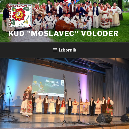
Preskoči
na
sadržaj
KUD "MOSLAVEC" VOLODER
Izbornik