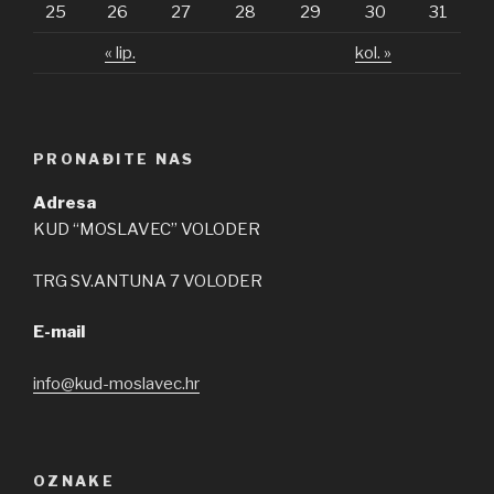
25
26
27
28
29
30
31
« lip.
kol. »
PRONAĐITE NAS
Adresa
KUD “MOSLAVEC” VOLODER
TRG SV.ANTUNA 7 VOLODER
E-mail
info@kud-moslavec.hr
OZNAKE