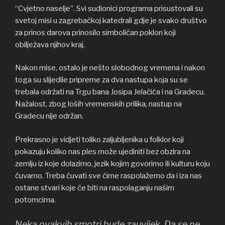
“Cvjetno naselje”. Svi sudionici programa prisustovali su
svetoj misi u zagrebačkoj katedrali gdje je svako društvo
za prinos darova prinosilo simboličan poklon koji
obilježava njihov kraj.
Nakon mise, ostalo je nešto slobodnog vremena i nakon
toga su slijedile pripreme za dva nastupa koja su se
trebala održati na Trgu bana Josipa Jelačića i na Gradecu.
Nažalost, zbog loših vremenskih prilika, nastup na
Gradecu nije održan.
Prekrasno je vidjeti toliko zaljubljenika u folklor koji
pokazuju koliko nas ples može ujediniti bez obzira na
zemlju iz koje dolazimo, jezik kojim govorimo ili kulturu koju
čuvamo. Treba čuvati sve čime raspolažemo da i iza nas
ostane stvari koje će biti na raspolaganju našim
potomcima.
Neka ovakvih smotri bude zauvijek. Da se ne