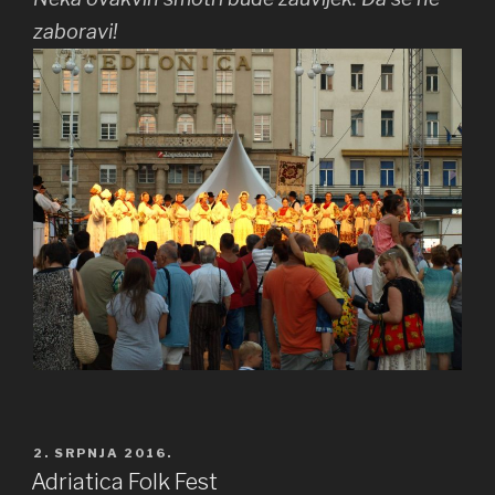
zaboravi!
OBJAVLJENO
2. SRPNJA 2016.
Adriatica Folk Fest