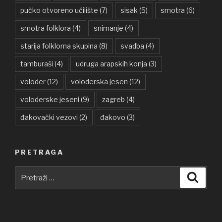
pučko otvoreno učilište
(7)
sisak
(5)
smotra
(6)
smotra folklora
(4)
snimanje
(4)
starija folklorna skupina
(8)
svadba
(4)
tamburaši
(4)
udruga arapskih konja
(3)
voloder
(12)
voloderska jesen
(12)
voloderske jeseni
(9)
zagreb
(4)
đakovački vezovi
(2)
đakovo
(3)
PRETRAGA
Pretraži:
Pretra