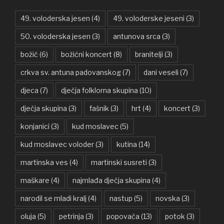
49. voloderska jesen
(4)
49. voloderske jeseni
(3)
50. voloderska jesen
(3)
antunova srca
(3)
božić
(6)
božićni koncert
(8)
branitelji
(3)
crkva sv. antuna padovanskog
(7)
dani veseli
(7)
djeca
(7)
dječja folklorna skupina
(10)
dječja skupina
(3)
fašnik
(3)
hrt
(4)
koncert
(3)
konjanici
(3)
kud moslavec
(5)
kud moslavec voloder
(3)
kutina
(14)
martinska ves
(4)
martinski susreti
(3)
maškare
(4)
najmlađa dječja skupina
(4)
narodil se mladi kralj
(4)
nastup
(5)
novska
(3)
oluja
(5)
petrinja
(3)
popovača
(13)
potok
(3)