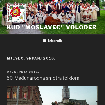
Preskoči
na
sadržaj
KUD "MOSLAVEC" VOLODER
Izbornik
MJESEC: SRPANJ 2016.
OBJAVLJENO
24. SRPNJA 2016.
50. Međunarodna smotra folklora