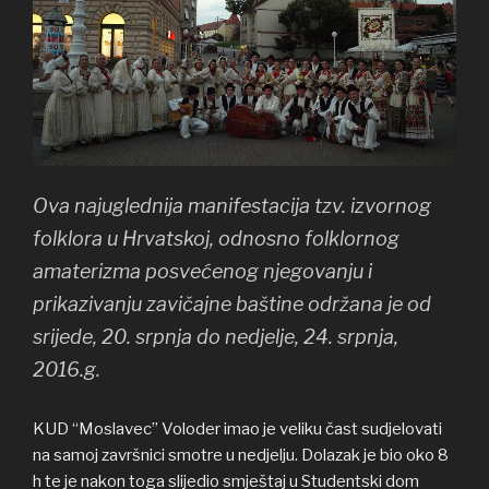
Ova najuglednija manifestacija tzv. izvornog
folklora u Hrvatskoj, odnosno folklornog
amaterizma posvećenog njegovanju i
prikazivanju zavičajne baštine održana je od
srijede, 20. srpnja do nedjelje, 24. srpnja,
2016.g.
KUD “Moslavec” Voloder imao je veliku čast sudjelovati
na samoj završnici smotre u nedjelju. Dolazak je bio oko 8
h te je nakon toga slijedio smještaj u Studentski dom