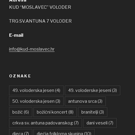
KUD “MOSLAVEC” VOLODER
TRG SV.ANTUNA 7 VOLODER
E-mail
info@kud-moslavec.hr
OZNAKE
49. voloderska jesen
(4)
49. voloderske jeseni
(3)
50. voloderska jesen
(3)
antunova srca
(3)
božić
(6)
božićni koncert
(8)
branitelji
(3)
crkva sv. antuna padovanskog
(7)
dani veseli
(7)
djeca
(7)
dječja folklorna skupina
(10)