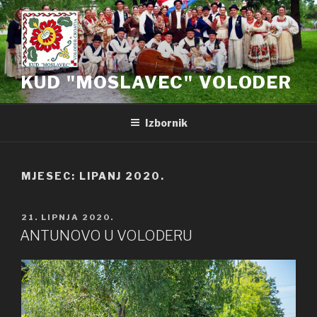
Preskoči
na
sadržaj
KUD "MOSLAVEC" VOLODER
Izbornik
MJESEC: LIPANJ 2020.
OBJAVLJENO
21. LIPNJA 2020.
ANTUNOVO U VOLODERU