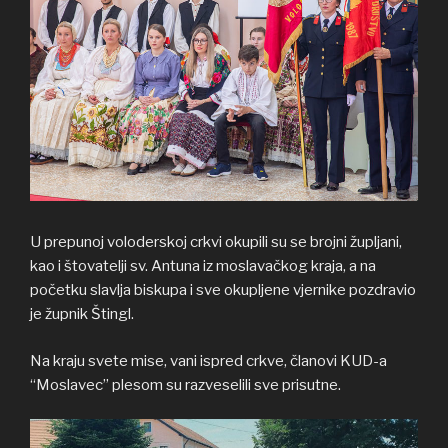
U prepunoj voloderskoj crkvi okupili su se brojni župljani,
kao i štovatelji sv. Antuna iz moslavačkog kraja, a na
početku slavlja biskupa i sve okupljene vjernike pozdravio
je župnik Štingl.
Na kraju svete mise, vani ispred crkve, članovi KUD-a
“Moslavec” plesom su razveselili sve prisutne.