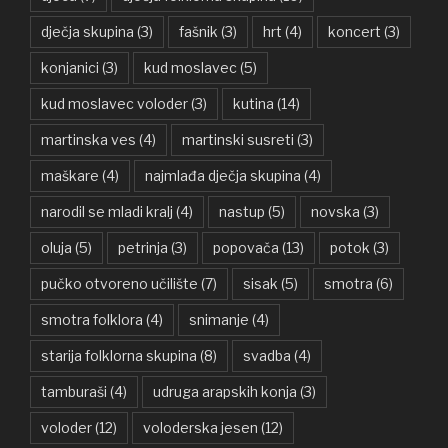
dječja skupina
(3)
fašnik
(3)
hrt
(4)
koncert
(3)
konjanici
(3)
kud moslavec
(5)
kud moslavec voloder
(3)
kutina
(14)
martinska ves
(4)
martinski susreti
(3)
maškare
(4)
najmlađa dječja skupina
(4)
narodil se mladi kralj
(4)
nastup
(5)
novska
(3)
oluja
(5)
petrinja
(3)
popovača
(13)
potok
(3)
pučko otvoreno učilište
(7)
sisak
(5)
smotra
(6)
smotra folklora
(4)
snimanje
(4)
starija folklorna skupina
(8)
svadba
(4)
tamburaši
(4)
udruga arapskih konja
(3)
voloder
(12)
voloderska jesen
(12)