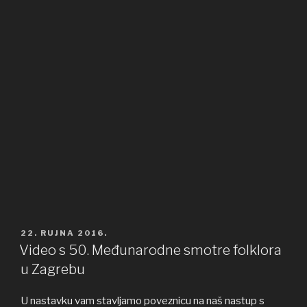
OBJAVLJENO
22. RUJNA 2016.
Video s 50. Međunarodne smotre folklora
u Zagrebu
U nastavku vam stavljamo poveznicu na naš nastup s