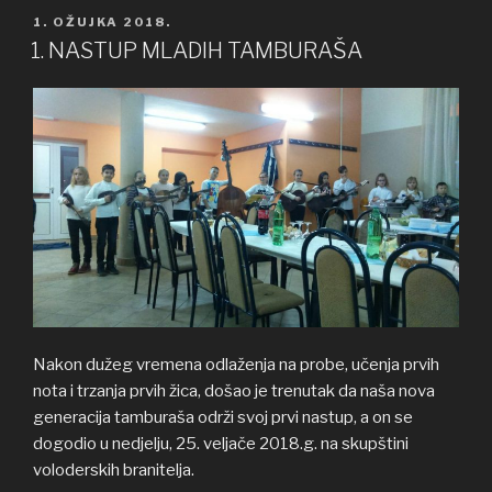
OBJAVLJENO
1. OŽUJKA 2018.
1. NASTUP MLADIH TAMBURAŠA
Nakon dužeg vremena odlaženja na probe, učenja prvih
nota i trzanja prvih žica, došao je trenutak da naša nova
generacija tamburaša održi svoj prvi nastup, a on se
dogodio u nedjelju, 25. veljače 2018.g. na skupštini
voloderskih branitelja.