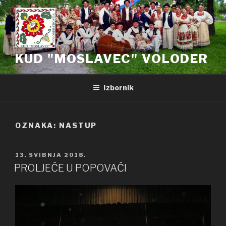
Preskoči
na
sadržaj
KUD "MOSLAVEC" VOLODER
Izbornik
OZNAKA: NASTUP
OBJAVLJENO
13. SVIBNJA 2018.
PROLJEĆE U POPOVAČI