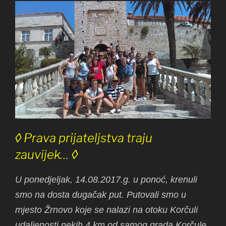
◊ Prava prijateljstva traju
zauvijek… ◊
U ponedjeljak, 14.08.2017.g. u ponoć, krenuli
smo na dosta dugačak put. Putovali smo u
mjesto Žrnovo koje se nalazi na otoku Korčuli
udaljenosti nekih 4 km od samog grada Korčule.