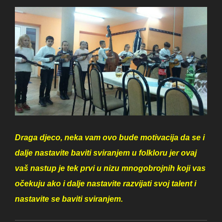
Draga djeco, neka vam ovo bude motivacija da se i
dalje nastavite baviti sviranjem u folkloru jer ovaj
vaš nastup je tek prvi u nizu mnogobrojnih koji vas
očekuju ako i dalje nastavite razvijati svoj talent i
nastavite se baviti sviranjem.