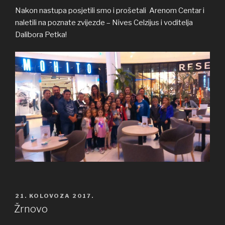
Nakon nastupa posjetili smo i prošetali Arenom Centar i
naletili na poznate zvijezde – Nives Celzijus i voditelja
Dalibora Petka!
OBJAVLJENO
21. KOLOVOZA 2017.
Žrnovo