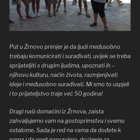
Put u Žrnovo primjer je da ljudi međusobno
trebaju komunicirati i surađivati, uvijek se treba
sprijateljiti s drugim ljudima, upoznati ih –
njihovu kulturu, način života, razmjenjivati
ideje i međusobno surađivati. Mi smo to uspjeli
i to prijateljstvo traje već 50 godina!
Dragi naši domaćini iz Žrnova, zaista
zahvaljujemo vam na gostoprimstvu i svemu
ostalome. Sada je red na vama da dođete k
nama i da opet napravimo druženje za