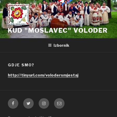
Preskoči
na
sadržaj
KUD "MOSLAVEC" VOLODER
Izbornik
GDJE SMO?
http://tinyurl.com/volodersmjestaj
Facebook
Twitter
Instagram
E-
pošta