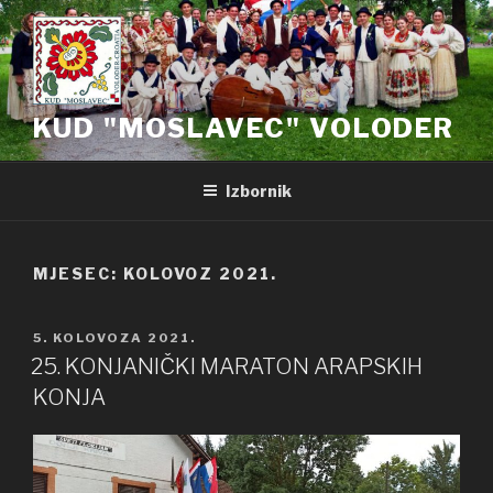
Preskoči
na
sadržaj
KUD "MOSLAVEC" VOLODER
Izbornik
MJESEC: KOLOVOZ 2021.
OBJAVLJENO
5. KOLOVOZA 2021.
25. KONJANIČKI MARATON ARAPSKIH
KONJA