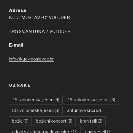
Adresa
KUD “MOSLAVEC” VOLODER
TRG SV.ANTUNA 7 VOLODER
E-mail
info@kud-moslavec.hr
OZNAKE
49. voloderska jesen
(4)
49. voloderske jeseni
(3)
50. voloderska jesen
(3)
antunova srca
(3)
božić
(6)
božićni koncert
(8)
branitelji
(3)
crkva sv. antuna padovanskog
(7)
dani veseli
(7)