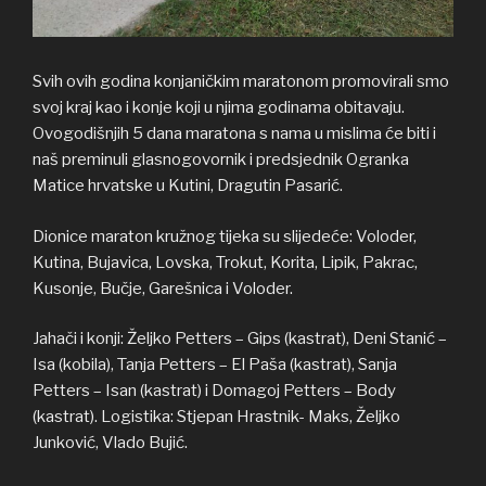
Svih ovih godina konjaničkim maratonom promovirali smo
svoj kraj kao i konje koji u njima godinama obitavaju.
Ovogodišnjih 5 dana maratona s nama u mislima će biti i
naš preminuli glasnogovornik i predsjednik Ogranka
Matice hrvatske u Kutini, Dragutin Pasarić.
Dionice maraton kružnog tijeka su slijedeće: Voloder,
Kutina, Bujavica, Lovska, Trokut, Korita, Lipik, Pakrac,
Kusonje, Bučje, Garešnica i Voloder.
Jahači i konji: Željko Petters – Gips (kastrat), Deni Stanić –
Isa (kobila), Tanja Petters – El Paša (kastrat), Sanja
Petters – Isan (kastrat) i Domagoj Petters – Body
(kastrat). Logistika: Stjepan Hrastnik- Maks, Željko
Junković, Vlado Bujić.