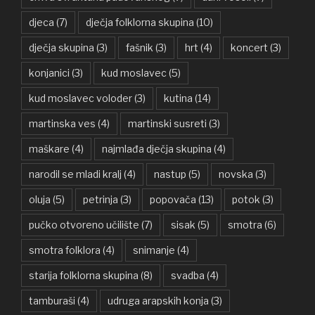
djeca
(7)
dječja folklorna skupina
(10)
dječja skupina
(3)
fašnik
(3)
hrt
(4)
koncert
(3)
konjanici
(3)
kud moslavec
(5)
kud moslavec voloder
(3)
kutina
(14)
martinska ves
(4)
martinski susreti
(3)
maškare
(4)
najmlađa dječja skupina
(4)
narodil se mladi kralj
(4)
nastup
(5)
novska
(3)
oluja
(5)
petrinja
(3)
popovača
(13)
potok
(3)
pučko otvoreno učilište
(7)
sisak
(5)
smotra
(6)
smotra folklora
(4)
snimanje
(4)
starija folklorna skupina
(8)
svadba
(4)
tamburaši
(4)
udruga arapskih konja
(3)