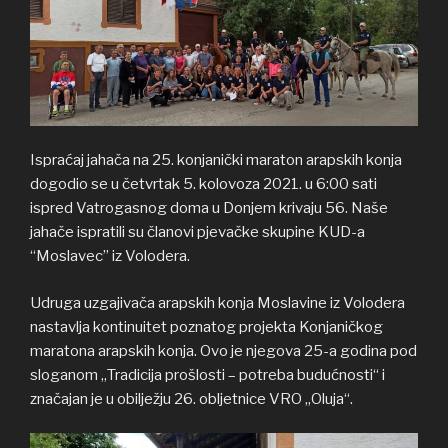
Ispraćaj jahača na 25. konjanički maraton arapskih konja
dogodio se u četvrtak 5. kolovoza 2021. u 6:00 sati
ispred Vatrogasnog doma u Donjem krivaju 56. Naše
jahače ispratili su članovi pjevačke skupine KUD-a
“Moslavec” iz Volodera.
Udruga uzgajivača arapskih konja Moslavine iz Volodera
nastavlja kontinuitet poznatog projekta Konjaničkog
maratona arapskih konja. Ovo je njegova 25-a godina pod
sloganom „Tradicija prošlosti – potreba budućnosti“ i
značajan je u obilježju 26. obljetnice VRO „Oluja“.