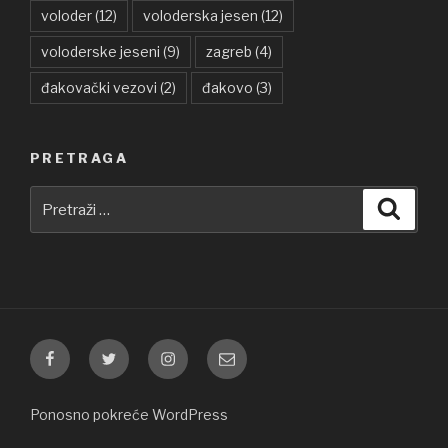
voloder
(12)
voloderska jesen
(12)
voloderske jeseni
(9)
zagreb
(4)
đakovački vezovi
(2)
đakovo
(3)
PRETRAGA
Pretraži:
Pretra
Facebook
Twitter
Instagram
E-
pošta
Ponosno pokreće WordPress