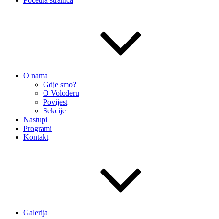
Početna stranica
O nama
Gdje smo?
O Voloderu
Povijest
Sekcije
Nastupi
Programi
Kontakt
Galerija