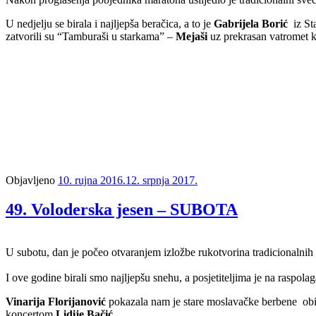
U nedjelju se birala i najljepša beračica, a to je
Gabrijela Borić
iz Sta
zatvorili su “Tamburaši u starkama” –
Mejaši
uz prekrasan vatromet ko
Objavljeno
10. rujna 2016.
12. srpnja 2017.
49. Voloderska jesen – SUBOTA
U subotu, dan je počeo otvaranjem izložbe rukotvorina tradicionalnih 
I ove godine birali smo najljepšu snehu, a posjetiteljima je na raspol
Vinarija Florijanović
pokazala nam je stare moslavačke berbene obič
koncertom
Lidije Bačić
.