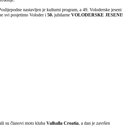
Poslijepodne nastavljen je kulturni program, a 49. Voloderske jeseni
ine svi posjetimo Voloder i
50.
jubilarne
VOLODERSKE JESENI
!
mili su članovi moto kluba
Valhalla Croatia
, a dan je završen