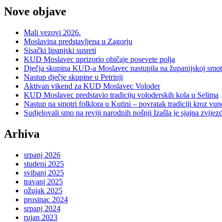
Nove objave
Mali vezovi 2026.
Moslavina predstavljena u Zagorju
Sisački lipanjski susreti
KUD Moslavec uprizorio običaje posevete polja
Dječja skupina KUD-a Moslavec nastupila na županijskoj smotr
Nastup dječje skupine u Petrinji
Aktivan vikend za KUD Moslavec Voloder
KUD Moslavec predstavio tradiciju voloderskih kola u Selima
Nastup na smotri folklora u Kutini – povratak tradiciji kroz vu
Sudjelovali smo na reviji narodnih nošnji Izašla je sjajna zvije
Arhiva
srpanj 2026
studeni 2025
svibanj 2025
travanj 2025
ožujak 2025
prosinac 2024
srpanj 2024
rujan 2023