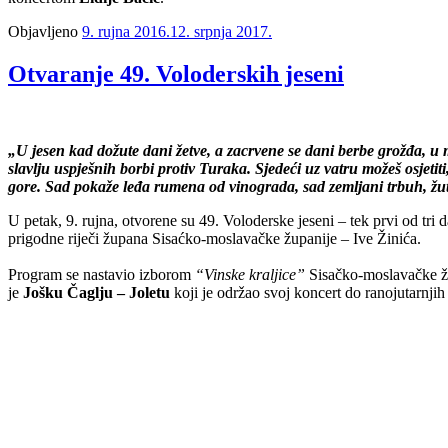
Objavljeno
9. rujna 2016.
12. srpnja 2017.
Otvaranje 49. Voloderskih jeseni
„U jesen kad dožute dani žetve, a zacrvene se dani berbe grožđa, u 
slavlju uspješnih borbi protiv Turaka. Sjedeći uz vatru možeš osjeti
gore. Sad pokaže leđa rumena od vinograda, sad zemljani trbuh, ž
U petak, 9. rujna, otvorene su 49. Voloderske jeseni – tek prvi od t
prigodne riječi župana Sisaćko-moslavačke županije – Ive Žinića.
Program se nastavio izborom
“Vinske kraljice”
Sisačko-moslavačke žu
je
Jošku Čaglju – Joletu
koji je održao svoj koncert do ranojutarnjih 