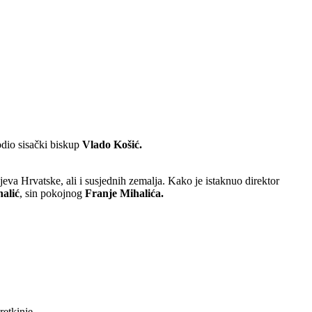
dio sisački biskup
Vlado Košić.
ajeva
Hrvatske, ali i susjednih zemalja. Kako je istaknuo direktor
alić
, sin pokojnog
Franje Mihalića.
retkinje.