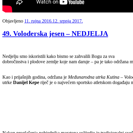
Objavljeno
11. rujna 2016.
12. srpnja 2017.
49. Voloderska jesen – NEDJELJA
Nedjelju smo iskoristili kako bismo se zahvalili Bogu za sva
dobročinstva i plodove zemlje koje nam daruje – pa je tako održana 
Kao i prijašnjih godina, održana je
Međunarodna utrka Kutina –
Volo
utrke
Danijel Kepe
riječ je o
najvećem sportsko atletskom
događaju n
Nakon prog
lašenja pobjednika maratona uslijedio je tradicionalni sv