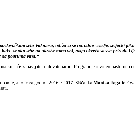
moslavačkom selu Voloderu, održava se narodno veselje, seljački pikn
ti, kako se oko tebe na okreće samo vol, nego okreće se sva priroda i
ut od podruma vina.“
ri dana koja će zabavljati i radovati narod. Program je otvoren nastup
panije, a to je za godinu 2016. / 2017. Siščanka
Monika Jagatić
. Ovo
sati.