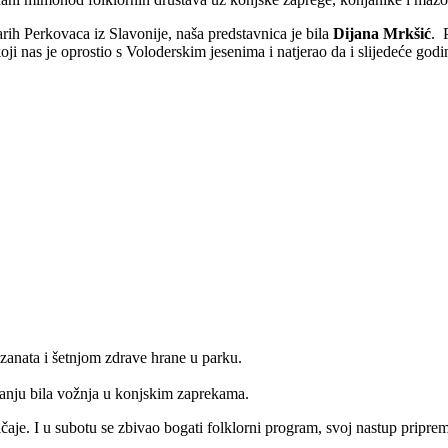
rih Perkovaca iz Slavonije, naša predstavnica je bila
Dijana Mrkšić
. 
ji nas je oprostio s Voloderskim jesenima i natjerao da i slijedeće god
zanata i šetnjom zdrave hrane u parku.
aganju bila vožnja u konjskim zaprekama.
aje. I u subotu se zbivao bogati folklorni program, svoj nastup pripre