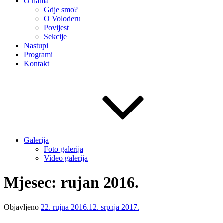
O nama
Gdje smo?
O Voloderu
Povijest
Sekcije
Nastupi
Programi
Kontakt
Galerija
Foto galerija
Video galerija
Mjesec: rujan 2016.
Objavljeno
22. rujna 2016.
12. srpnja 2017.