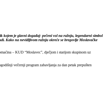
ik kojem je glavni događaj- pečeni vol na ražnju, legendarni simbol
 ljudi. Kako na nevidljivom ražnju okreće se bregovlje Moslavačke
om domaćina – KUD “Moslavec”, dječjom i starijom skupinom uz
godišnji večernji program zabavljanja za dan petak prepušten