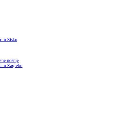
i u Sisku
nene nošnje
zda u Zagrebu