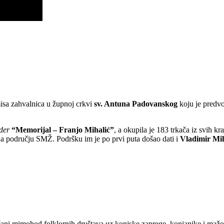
misa zahvalnica u župnoj crkvi
sv. Antuna Padovanskog
koju je predvo
der
“Memorijal – Franjo Mihalić”
, a okupila je 183 trkača iz svih kr
a području SMŽ. Podršku im je po prvi puta došao dati i
Vladimir Mih
ečani mimohod folklornih društava uz konjske zaprege, konjanike i mažo