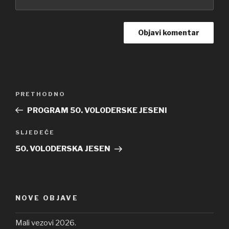
Navigacija
PRETHODNO
Prethodna
objava
objava
PROGRAM 50. VOLODERSKE JESENI
SLJEDEĆE
Sljedeća
objava
50. VOLODERSKA JESEN
NOVE OBJAVE
Mali vezovi 2026.