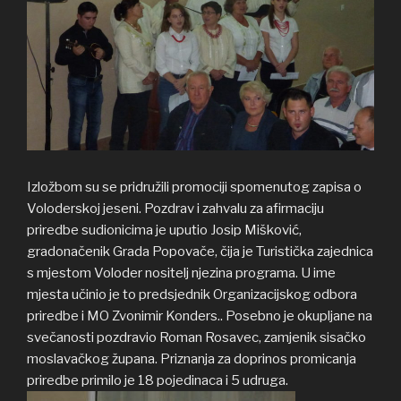
Izložbom su se pridružili promociji spomenutog zapisa o
Voloderskoj jeseni. Pozdrav i zahvalu za afirmaciju
priredbe sudionicima je uputio Josip Mišković,
gradonačenik Grada Popovače, čija je Turistička zajednica
s mjestom Voloder nositelj njezina programa. U ime
mjesta učinio je to predsjednik Organizacijskog odbora
priredbe i MO Zvonimir Konders.. Posebno je okupljane na
svečanosti pozdravio Roman Rosavec, zamjenik sisačko
moslavačkog župana. Priznanja za doprinos promicanja
priredbe primilo je 18 pojedinaca i 5 udruga.