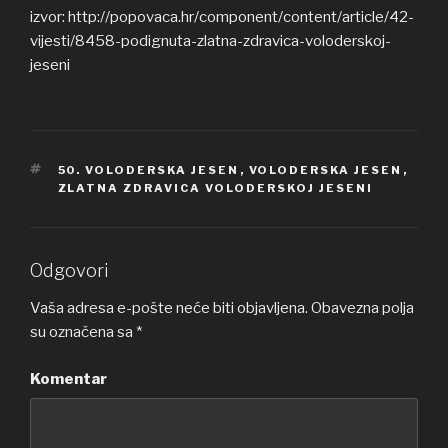
izvor: http://popovaca.hr/component/content/article/42-
vijesti/8458-podignuta-zlatna-zdravica-voloderskoj-
jeseni
OZNAKE
50. VOLODERSKA JESEN
,
VOLODERSKA JESEN
,
ZLATNA ZDRAVICA VOLODERSKOJ JESENI
Odgovori
Vaša adresa e-pošte neće biti objavljena.
Obavezna polja
su označena sa
*
Komentar