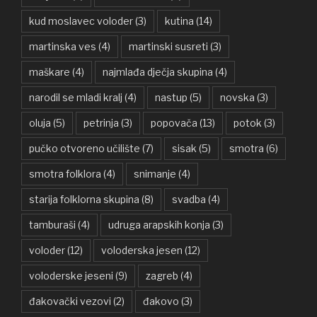
kud moslavec voloder
(3)
kutina
(14)
martinska ves
(4)
martinski susreti
(3)
maškare
(4)
najmlađa dječja skupina
(4)
narodil se mladi kralj
(4)
nastup
(5)
novska
(3)
oluja
(5)
petrinja
(3)
popovača
(13)
potok
(3)
pučko otvoreno učilište
(7)
sisak
(5)
smotra
(6)
smotra folklora
(4)
snimanje
(4)
starija folklorna skupina
(8)
svadba
(4)
tamburaši
(4)
udruga arapskih konja
(3)
voloder
(12)
voloderska jesen
(12)
voloderske jeseni
(9)
zagreb
(4)
đakovački vezovi
(2)
đakovo
(3)