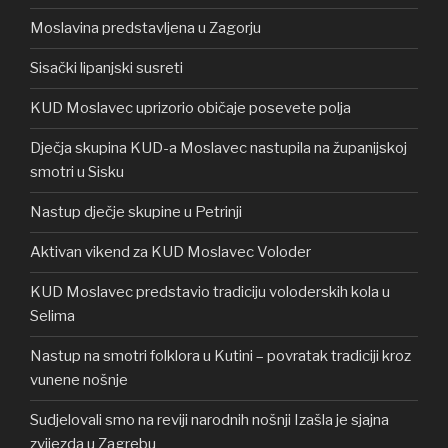
Moslavina predstavljena u Zagorju
Sisački lipanjski susreti
KUD Moslavec uprizorio običaje posevete polja
Dječja skupina KUD-a Moslavec nastupila na županijskoj
smotri u Sisku
Nastup dječje skupine u Petrinji
Aktivan vikend za KUD Moslavec Voloder
KUD Moslavec predstavio tradiciju voloderskih kola u
Selima
Nastup na smotri folklora u Kutini – povratak tradiciji kroz
vunene nošnje
Sudjelovali smo na reviji narodnih nošnji Izašla je sjajna
zvijezda u Zagrebu