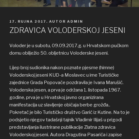
OBJAVLJENO
17. RUJNA 2017.
AUTOR
ADMIN
ZDRAVICA VOLODERSKOJ JESENI
Voloder je u subotu, 09.09.2017.g. u Hrvatskom pučkom
domu obilježio 50. obljetnicu Voloderske jeseni.
Lijep broj sudionika nakon poznate pjesme (himne)
Voloderskoj jeseni KUD-a Moslavec u ime Turističke
zajednice Grada Popovače pozdravila je Ivana Marušić.
Voloderska jesen, a prva je održana 1. listopada 1967.
godine, prva je u Hrvatskoj javno organizirana
manifestacija uz slavljenje običaja berbe grožđa..
Pokretač je bilo Turističko društvo Garić iz Kutine. Na to je
podsjetio njegov tadašnji tajnik Vladimir Ilijaš u prigodi
predstavljanja ilustrirane publikacije Zlatna zdravica
Voloderskoj jeseni. Autora Dragutina Pasarića i zapise