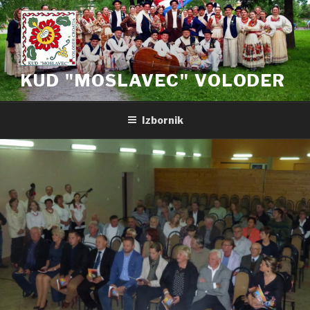
Preskoči
na
sadržaj
KUD "MOSLAVEC" VOLODER
Izbornik