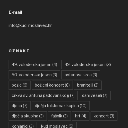
E-mail
info@kud-moslavec.hr
OZNAKE
49. voloderska jesen
(4)
49. voloderske jeseni
(3)
50. voloderska jesen
(3)
antunova srca
(3)
božić
(6)
božićni koncert
(8)
branitelji
(3)
crkva sv. antuna padovanskog
(7)
dani veseli
(7)
djeca
(7)
dječja folklorna skupina
(10)
dječja skupina
(3)
fašnik
(3)
hrt
(4)
koncert
(3)
konjanici
(3)
kud moslavec
(5)