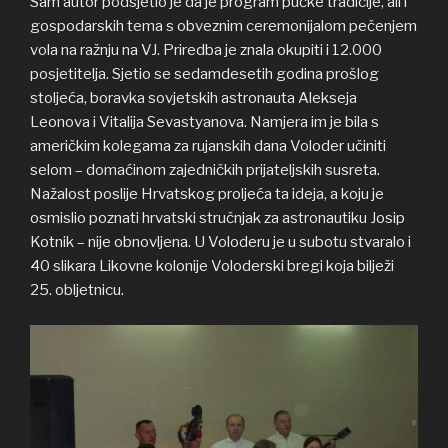
Sam autor podsjetio je da je program pučke tradicije, ali i
gospodarskih tema s obveznim ceremonijalom pečenjem
vola na ražnju na VJ. Priredba je znala okupiti i 12.000
posjetitelja. Sjetio se sedamdesetih godina prošlog
stoljeća, boravka sovjetskih astronauta Alekseja
Leonova i Vitalija Sevastyanova. Namjera im je bila s
američkim kolegama za rujanskih dana Voloder učiniti
selom – domaćinom zajedničkih prijateljskih susreta.
Nažalost poslije Hrvatskog proljeća ta ideja, a koju je
osmislio poznati hrvatski stručnjak za astronautiku Josip
Kotnik – nije obnovljena. U Voloderu je u subotu stvaralo i
40 slikara Likovne kolonije Voloderski bregi koja bilježi
25. obljetnicu.