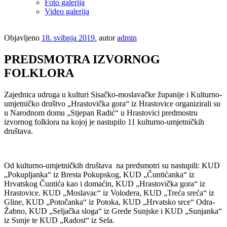
Foto galerija
Video galerija
Objavljeno
18. svibnja 2019.
autor
admin
PREDSMOTRA IZVORNOG
FOLKLORA
Zajednica udruga u kulturi Sisačko-moslavačke županije i Kulturno-
umjetničko društvo „Hrastovička gora“ iz Hrastovice organizirali su
u Narodnom domu „Stjepan Radić“ u Hrastovici predmostru
izvornog folklora na kojoj je nastupilo 11 kulturno-umjetničkih
društava.
Od kulturno-umjetničkih društava na predsmotri su nastupili: KUD
„Pokupljanka“ iz Bresta Pokupskog, KUD „Čuntićanka“ iz
Hrvatskog Čuntića kao i domaćin, KUD „Hrastovička gora“ iz
Hrastovice. KUD „Moslavac“ iz Volodera, KUD „Treća sreća“ iz
Gline, KUD „Potočanka“ iz Potoka, KUD „Hrvatsko srce“ Odra-
Žabno, KUD „Seljačka sloga“ iz Grede Sunjske i KUD „Sunjanka“
iz Sunje te KUD „Radost“ iz Sela.