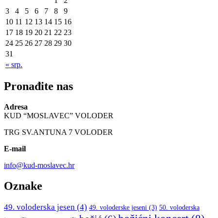
1
2
3
4
5
6
7
8
9
10
11
12
13
14
15
16
17
18
19
20
21
22
23
24
25
26
27
28
29
30
31
« srp.
Pronađite nas
Adresa
KUD “MOSLAVEC” VOLODER
TRG SV.ANTUNA 7 VOLODER
E-mail
info@kud-moslavec.hr
Oznake
49. voloderska jesen
(4)
49. voloderske jeseni
(3)
50. voloderska