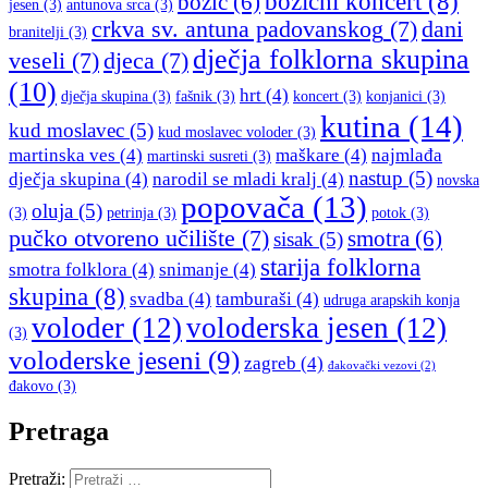
božićni koncert
(8)
božić
(6)
jesen
(3)
antunova srca
(3)
crkva sv. antuna padovanskog
(7)
dani
branitelji
(3)
dječja folklorna skupina
veseli
(7)
djeca
(7)
(10)
hrt
(4)
dječja skupina
(3)
fašnik
(3)
koncert
(3)
konjanici
(3)
kutina
(14)
kud moslavec
(5)
kud moslavec voloder
(3)
martinska ves
(4)
maškare
(4)
najmlađa
martinski susreti
(3)
nastup
(5)
dječja skupina
(4)
narodil se mladi kralj
(4)
novska
popovača
(13)
oluja
(5)
(3)
petrinja
(3)
potok
(3)
pučko otvoreno učilište
(7)
smotra
(6)
sisak
(5)
starija folklorna
smotra folklora
(4)
snimanje
(4)
skupina
(8)
svadba
(4)
tamburaši
(4)
udruga arapskih konja
voloder
(12)
voloderska jesen
(12)
(3)
voloderske jeseni
(9)
zagreb
(4)
đakovački vezovi
(2)
đakovo
(3)
Pretraga
Pretraži: