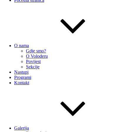
Početna stranica
O nama
Gdje smo?
O Voloderu
Povijest
Sekcije
Nastupi
Programi
Kontakt
Galerija