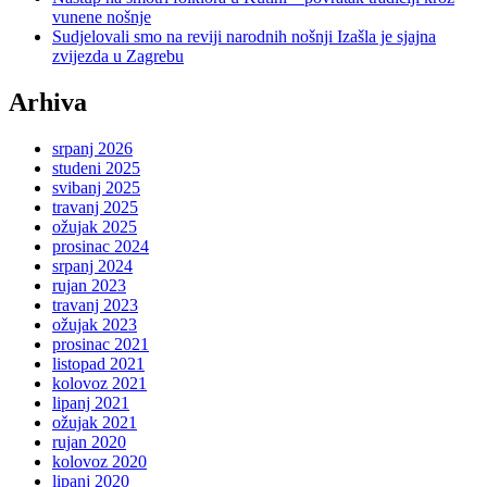
vunene nošnje
Sudjelovali smo na reviji narodnih nošnji Izašla je sjajna
zvijezda u Zagrebu
Arhiva
srpanj 2026
studeni 2025
svibanj 2025
travanj 2025
ožujak 2025
prosinac 2024
srpanj 2024
rujan 2023
travanj 2023
ožujak 2023
prosinac 2021
listopad 2021
kolovoz 2021
lipanj 2021
ožujak 2021
rujan 2020
kolovoz 2020
lipanj 2020