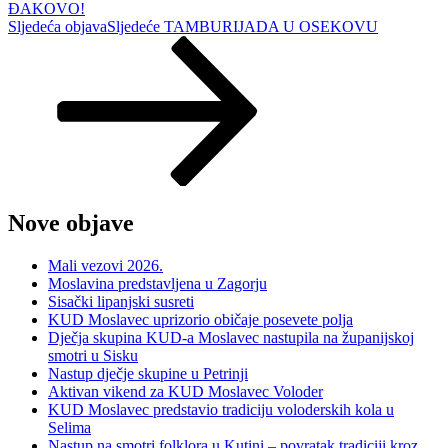
ĐAKOVO!
Sljedeća objava
Sljedeće
TAMBURIJADA U OSEKOVU
Nove objave
Mali vezovi 2026.
Moslavina predstavljena u Zagorju
Sisački lipanjski susreti
KUD Moslavec uprizorio običaje posevete polja
Dječja skupina KUD-a Moslavec nastupila na županijskoj
smotri u Sisku
Nastup dječje skupine u Petrinji
Aktivan vikend za KUD Moslavec Voloder
KUD Moslavec predstavio tradiciju voloderskih kola u
Selima
Nastup na smotri folklora u Kutini – povratak tradiciji kroz