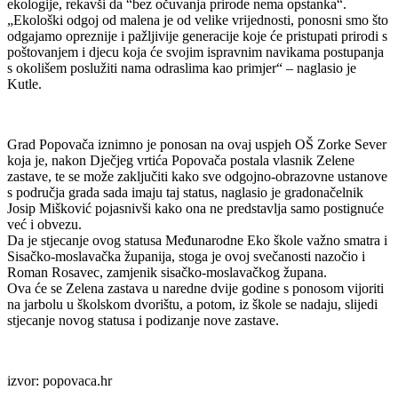
ekologije, rekavši da “bez očuvanja prirode nema opstanka“.
„Ekološki odgoj od malena je od velike vrijednosti, ponosni smo što
odgajamo opreznije i pažljivije generacije koje će pristupati prirodi s
poštovanjem i djecu koja će svojim ispravnim navikama postupanja
s okolišem poslužiti nama odraslima kao primjer“ – naglasio je
Kutle.
Grad Popovača iznimno je ponosan na ovaj uspjeh OŠ Zorke Sever
koja je, nakon Dječjeg vrtića Popovača postala vlasnik Zelene
zastave, te se može zaključiti kako sve odgojno-obrazovne ustanove
s područja grada sada imaju taj status, naglasio je gradonačelnik
Josip Mišković pojasnivši kako ona ne predstavlja samo postignuće
već i obvezu.
Da je stjecanje ovog statusa Međunarodne Eko škole važno smatra i
Sisačko-moslavačka županija, stoga je ovoj svečanosti nazočio i
Roman Rosavec, zamjenik sisačko-moslavačkog župana.
Ova će se Zelena zastava u naredne dvije godine s ponosom vijoriti
na jarbolu u školskom dvorištu, a potom, iz škole se nadaju, slijedi
stjecanje novog statusa i podizanje nove zastave.
izvor: popovaca.hr