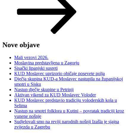
Nove objave
Mali vezovi 2026.
Moslavina predstavljena u Zagorju
Sisački lipanjski susreti
KUD Moslavec uprizorio običaje posevete polja
Dječja skupina KUD-a Moslavec nastupila na županijskoj
smotri u Sisku
Nastup dječje skupine u Petrinji
Aktivan vikend za KUD Moslavec Voloder
KUD Moslavec predstavio tradiciju voloderskih kola u
Selima
Nastup na smotri folklora u Kutini – povratak tradiciji kroz
vunene nošnje
Sudjelovali smo na reviji narodnih nošnji Izašla je sjajna
zvijezda u Zagrebu