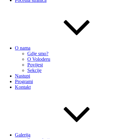
Početna stranica
O nama
Gdje smo?
O Voloderu
Povijest
Sekcije
Nastupi
Programi
Kontakt
Galerija