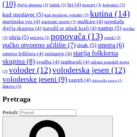
(10)
hrt
(4)
dječja skupina
(3)
fašnik
(3)
koncert
(3)
konjanici
(3)
kutina
(14)
kud moslavec
(5)
kud moslavec voloder
(3)
martinska ves
(4)
maškare
(4)
najmlađa
martinski susreti
(3)
nastup
(5)
dječja skupina
(4)
narodil se mladi kralj
(4)
novska
popovača
(13)
oluja
(5)
(3)
petrinja
(3)
potok
(3)
pučko otvoreno učilište
(7)
smotra
(6)
sisak
(5)
starija folklorna
smotra folklora
(4)
snimanje
(4)
skupina
(8)
svadba
(4)
tamburaši
(4)
udruga arapskih konja
voloder
(12)
voloderska jesen
(12)
(3)
voloderske jeseni
(9)
zagreb
(4)
đakovački vezovi
(2)
đakovo
(3)
Pretraga
Pretraži: