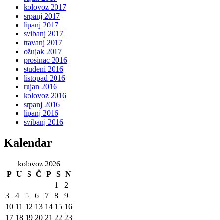
kolovoz 2017
srpanj 2017
lipanj 2017
svibanj 2017
travanj 2017
ožujak 2017
prosinac 2016
studeni 2016
listopad 2016
rujan 2016
kolovoz 2016
srpanj 2016
lipanj 2016
svibanj 2016
Kalendar
kolovoz 2026
P
U
S
Č
P
S
N
1
2
3
4
5
6
7
8
9
10
11
12
13
14
15
16
17
18
19
20
21
22
23