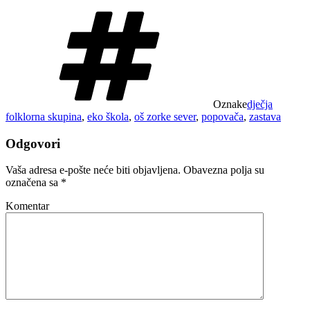
Oznake
dječja
folklorna skupina
,
eko škola
,
oš zorke sever
,
popovača
,
zastava
Odgovori
Vaša adresa e-pošte neće biti objavljena.
Obavezna polja su
označena sa
*
Komentar