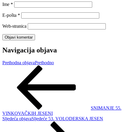
Ime
*
E-pošta
*
Web-stranica
Navigacija objava
Prethodna objava
Prethodno
SNIMANJE 55.
VINKOVAČKIH JESENI
Sljedeća objava
Sljedeće
53. VOLODERSKA JESEN