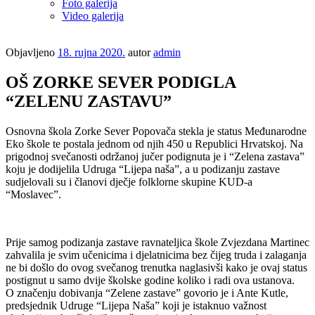
Foto galerija
Video galerija
Objavljeno
18. rujna 2020.
autor
admin
OŠ ZORKE SEVER PODIGLA
“ZELENU ZASTAVU”
Osnovna škola Zorke Sever Popovača stekla je status Međunarodne
Eko škole te postala jednom od njih 450 u Republici Hrvatskoj. Na
prigodnoj svečanosti održanoj jučer podignuta je i “Zelena zastava”
koju je dodijelila Udruga “Lijepa naša”, a u podizanju zastave
sudjelovali su i članovi dječje folklorne skupine KUD-a
“Moslavec”.
Prije samog podizanja zastave ravnateljica škole Zvjezdana Martinec
zahvalila je svim učenicima i djelatnicima bez čijeg truda i zalaganja
ne bi došlo do ovog svečanog trenutka naglasivši kako je ovaj status
postignut u samo dvije školske godine koliko i radi ova ustanova.
O značenju dobivanja “Zelene zastave” govorio je i Ante Kutle,
predsjednik Udruge “Lijepa Naša” koji je istaknuo važnost