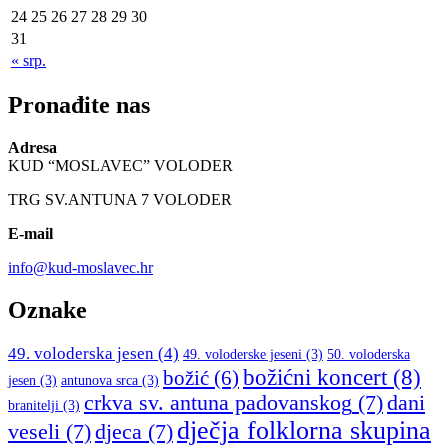
24
25
26
27
28
29
30
31
« srp.
Pronađite nas
Adresa
KUD “MOSLAVEC” VOLODER
TRG SV.ANTUNA 7 VOLODER
E-mail
info@kud-moslavec.hr
Oznake
49. voloderska jesen
(4)
49. voloderske jeseni
(3)
50. voloderska
božićni koncert
(8)
božić
(6)
jesen
(3)
antunova srca
(3)
crkva sv. antuna padovanskog
(7)
dani
branitelji
(3)
dječja folklorna skupina
veseli
(7)
djeca
(7)