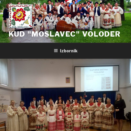
Preskoči
na
sadržaj
KUD "MOSLAVEC" VOLODER
Izbornik