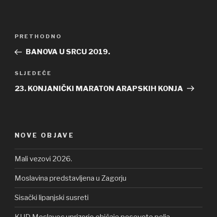
Navigacija
PRETHODNO
Prethodna
objava
objava
BANOVA U SRCU 2019.
SLJEDEĆE
Sljedeća
objava
23. KONJANIČKI MARATON ARAPSKIH KONJA
NOVE OBJAVE
Mali vezovi 2026.
Moslavina predstavljena u Zagorju
Sisački lipanjski susreti
KUD Moslavec uprizorio običaje posevete polja