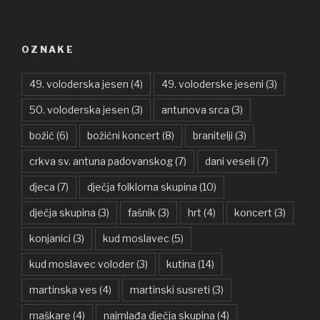
OZNAKE
49. voloderska jesen
(4)
49. voloderske jeseni
(3)
50. voloderska jesen
(3)
antunova srca
(3)
božić
(6)
božićni koncert
(8)
branitelji
(3)
crkva sv. antuna padovanskog
(7)
dani veseli
(7)
djeca
(7)
dječja folklorna skupina
(10)
dječja skupina
(3)
fašnik
(3)
hrt
(4)
koncert
(3)
konjanici
(3)
kud moslavec
(5)
kud moslavec voloder
(3)
kutina
(14)
martinska ves
(4)
martinski susreti
(3)
maškare
(4)
najmlađa dječja skupina
(4)