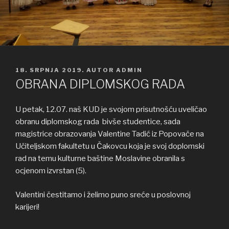
OBJAVLJENO
18. SRPNJA 2019.
AUTOR
ADMIN
OBRANA DIPLOMSKOG RADA
U petak, 12.07. naš KUD je svojom prisutnošću uveličao
obranu diplomskog rada bivše studentice, sada
magistrice obrazovanja Valentine Tadić iz Popovače na
Učiteljskom fakultetu u Čakovcu koja je svoj doplomski
rad na temu kulturne baštine Moslavine obranila s
ocjenom izvrstan (5).
Valentini čestitamo i želimo puno sreće u poslovnoj
karijeri!