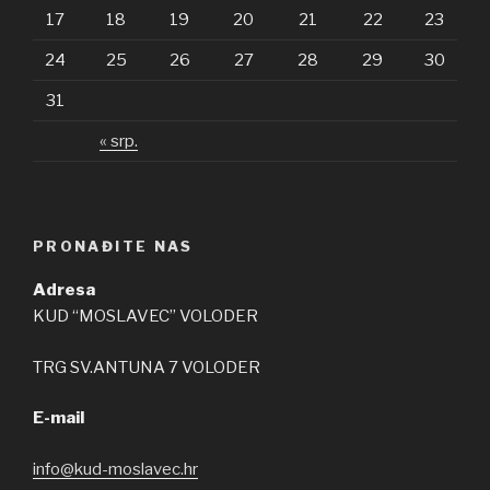
17
18
19
20
21
22
23
24
25
26
27
28
29
30
31
« srp.
PRONAĐITE NAS
Adresa
KUD “MOSLAVEC” VOLODER
TRG SV.ANTUNA 7 VOLODER
E-mail
info@kud-moslavec.hr