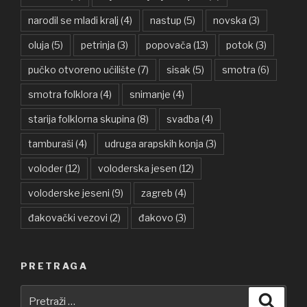
narodil se mladi kralj
(4)
nastup
(5)
novska
(3)
oluja
(5)
petrinja
(3)
popovača
(13)
potok
(3)
pučko otvoreno učilište
(7)
sisak
(5)
smotra
(6)
smotra folklora
(4)
snimanje
(4)
starija folklorna skupina
(8)
svadba
(4)
tamburaši
(4)
udruga arapskih konja
(3)
voloder
(12)
voloderska jesen
(12)
voloderske jeseni
(9)
zagreb
(4)
đakovački vezovi
(2)
đakovo
(3)
PRETRAGA
Pretraži:
Pretra