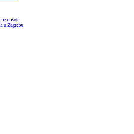
nene nošnje
zda u Zagrebu