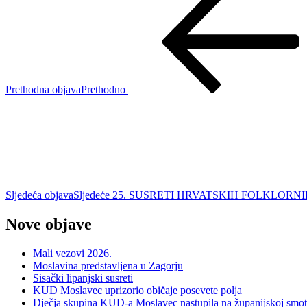
Prethodna objava
Prethodno
Sljedeća objava
Sljedeće
25. SUSRETI HRVATSKIH FOLKLORN
Nove objave
Mali vezovi 2026.
Moslavina predstavljena u Zagorju
Sisački lipanjski susreti
KUD Moslavec uprizorio običaje posevete polja
Dječja skupina KUD-a Moslavec nastupila na županijskoj smotr