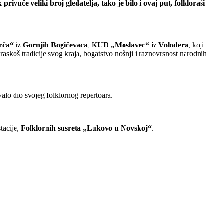
vuče veliki broj gledatelja, tako je bilo i ovaj put, folkloraši
rča“
iz
Gornjih Bogičevaca
,
KUD „Moslavec“ iz Volodera
, koji
raskoš tradicije svog kraja, bogatstvo nošnji i raznovrsnost narodnih
evalo dio svojeg folklornog repertoara.
tacije,
Folklornih susreta „Lukovo u Novskoj“
.