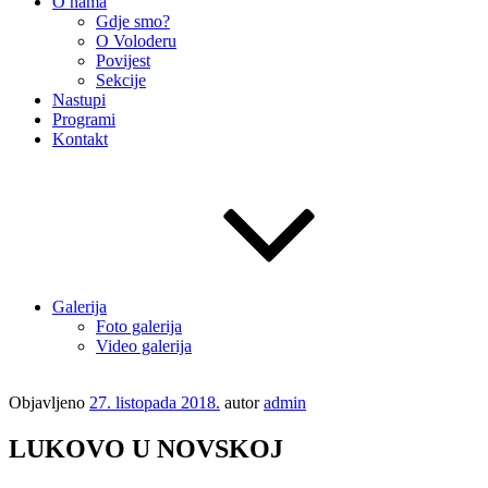
O nama
Gdje smo?
O Voloderu
Povijest
Sekcije
Nastupi
Programi
Kontakt
Galerija
Foto galerija
Video galerija
Objavljeno
27. listopada 2018.
autor
admin
LUKOVO U NOVSKOJ