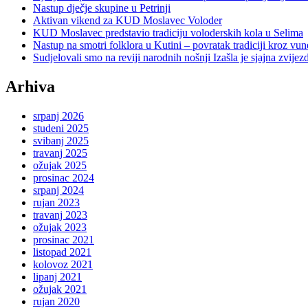
Nastup dječje skupine u Petrinji
Aktivan vikend za KUD Moslavec Voloder
KUD Moslavec predstavio tradiciju voloderskih kola u Selima
Nastup na smotri folklora u Kutini – povratak tradiciji kroz vu
Sudjelovali smo na reviji narodnih nošnji Izašla je sjajna zvije
Arhiva
srpanj 2026
studeni 2025
svibanj 2025
travanj 2025
ožujak 2025
prosinac 2024
srpanj 2024
rujan 2023
travanj 2023
ožujak 2023
prosinac 2021
listopad 2021
kolovoz 2021
lipanj 2021
ožujak 2021
rujan 2020