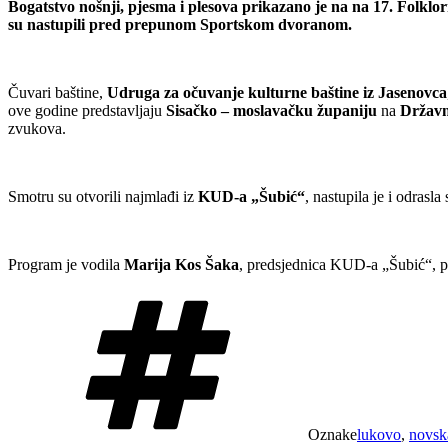
Bogatstvo nošnji, pjesma i plesova prikazano je na na 17. Folklorn
su nastupili pred prepunom Sportskom dvoranom.
Čuvari baštine,
Udruga za očuvanje kulturne baštine iz Jasenovca
ove godine predstavljaju
Sisačko – moslavačku županiju
na
Državn
zvukova.
Smotru su otvorili najmlađi iz
KUD-a „Šubić“
, nastupila je i odrasl
Program je vodila
Marija Kos Šaka
, predsjednica KUD-a „Šubić“, p
Oznake
lukovo
,
novsk