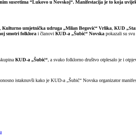
im susretima “Lukovo u Novskoj“. Manifestacija je to koja uvijek pri
,
Kulturno umjetnička udruga „Milan Begović“ Vrlika
,
KUD „Sta
oj smotri folklora
i članovi
KUD-a „Šubić“ Novska
pokazali su svu 
a skupina
KUD-a „Šubić“
, a svako folklorno društvo otplesalo je i otpj
onosno istaknuvši kako je KUD-a „Šubić“ Novska organizator manifes
a