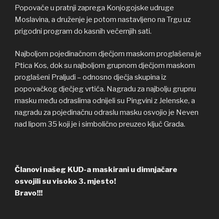
Popovače u pratnji zaprega Konjogojske udruge
Moslavina, a druženje je potom nastavljeno na Trgu uz
prigodni program do kasnih večernjih sati.
Najboljom pojedinačnom dječjom maskom proglašena je
Ptica Kos, dok su najboljom grupnom dječjom maskom
proglašeni Praljudi – odnosno dječja skupina iz
popovačkog dječjeg vrtića. Nagradu za najbolju grupnu
masku među odraslima odnijeli su Pingvini z Jelenske, a
nagradu za pojedinačnu odraslu masku osvojio je Neven
nad lipom 35 koji je i simbolično preuzeo ključ Grada.
Članovi našeg KUD-a maskirani u dimnjačare
osvojili su visoko 3. mjesto!
Bravo!!!