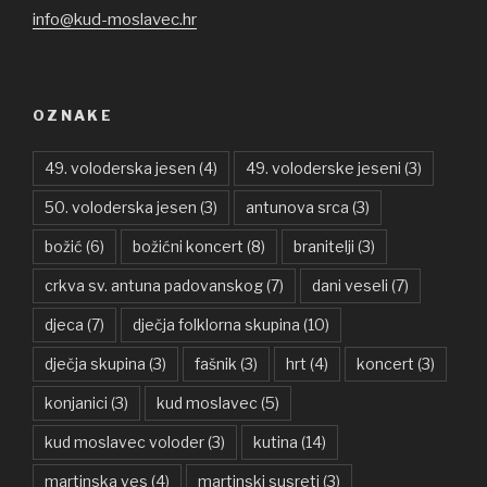
info@kud-moslavec.hr
OZNAKE
49. voloderska jesen
(4)
49. voloderske jeseni
(3)
50. voloderska jesen
(3)
antunova srca
(3)
božić
(6)
božićni koncert
(8)
branitelji
(3)
crkva sv. antuna padovanskog
(7)
dani veseli
(7)
djeca
(7)
dječja folklorna skupina
(10)
dječja skupina
(3)
fašnik
(3)
hrt
(4)
koncert
(3)
konjanici
(3)
kud moslavec
(5)
kud moslavec voloder
(3)
kutina
(14)
martinska ves
(4)
martinski susreti
(3)