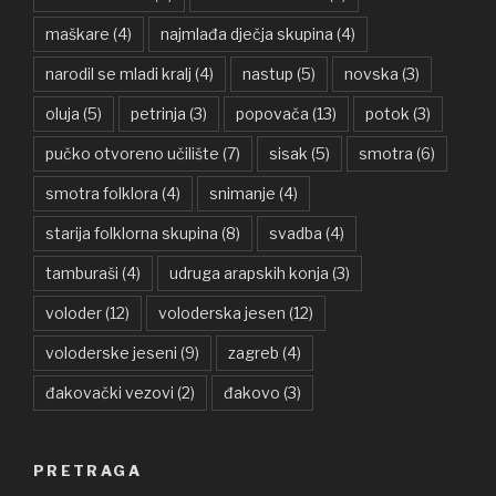
maškare
(4)
najmlađa dječja skupina
(4)
narodil se mladi kralj
(4)
nastup
(5)
novska
(3)
oluja
(5)
petrinja
(3)
popovača
(13)
potok
(3)
pučko otvoreno učilište
(7)
sisak
(5)
smotra
(6)
smotra folklora
(4)
snimanje
(4)
starija folklorna skupina
(8)
svadba
(4)
tamburaši
(4)
udruga arapskih konja
(3)
voloder
(12)
voloderska jesen
(12)
voloderske jeseni
(9)
zagreb
(4)
đakovački vezovi
(2)
đakovo
(3)
PRETRAGA