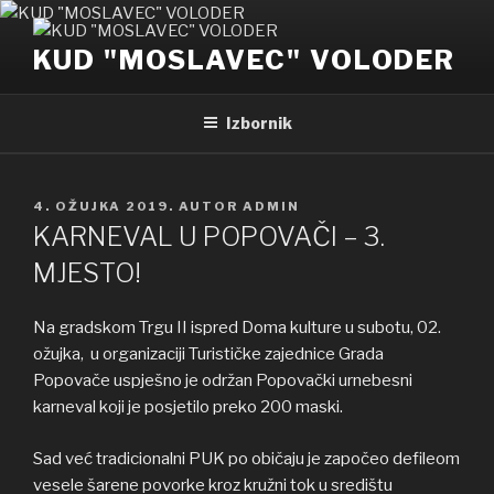
Preskoči
na
KUD "MOSLAVEC" VOLODER
sadržaj
Izbornik
OBJAVLJENO
4. OŽUJKA 2019.
AUTOR
ADMIN
KARNEVAL U POPOVAČI – 3.
MJESTO!
Na gradskom Trgu II ispred Doma kulture u subotu, 02.
ožujka, u organizaciji Turističke zajednice Grada
Popovače uspješno je održan Popovački urnebesni
karneval koji je posjetilo preko 200 maski.
Sad već tradicionalni PUK po običaju je započeo defileom
vesele šarene povorke kroz kružni tok u središtu