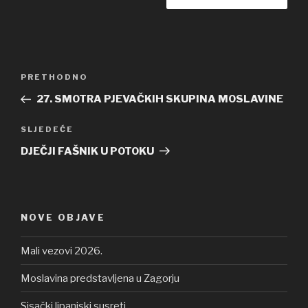
Navigacija
PRETHODNO
Prethodna
objava
objava
27. SMOTRA PJEVAČKIH SKUPINA MOSLAVINE
SLJEDEĆE
Sljedeća
objava
DJEČJI FAŠNIK U POTOKU
NOVE OBJAVE
Mali vezovi 2026.
Moslavina predstavljena u Zagorju
Sisački lipanjski susreti