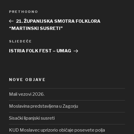
Navigacija
PRETHODNO
Prethodna
objava
objava
21. ŽUPANIJSKA SMOTRA FOLKLORA
“MARTINSKI SUSRETI”
SLJEDEĆE
Sljedeća
objava
ISTRIA FOLK FEST – UMAG
NOVE OBJAVE
Mali vezovi 2026.
Moslavina predstavljena u Zagorju
Sisački lipanjski susreti
KUD Moslavec uprizorio običaje posevete polja