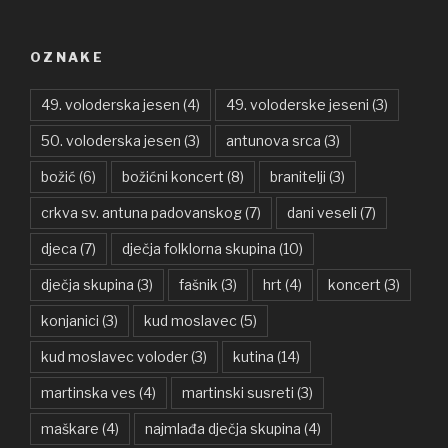
OZNAKE
49. voloderska jesen
(4)
49. voloderske jeseni
(3)
50. voloderska jesen
(3)
antunova srca
(3)
božić
(6)
božićni koncert
(8)
branitelji
(3)
crkva sv. antuna padovanskog
(7)
dani veseli
(7)
djeca
(7)
dječja folklorna skupina
(10)
dječja skupina
(3)
fašnik
(3)
hrt
(4)
koncert
(3)
konjanici
(3)
kud moslavec
(5)
kud moslavec voloder
(3)
kutina
(14)
martinska ves
(4)
martinski susreti
(3)
maškare
(4)
najmlađa dječja skupina
(4)