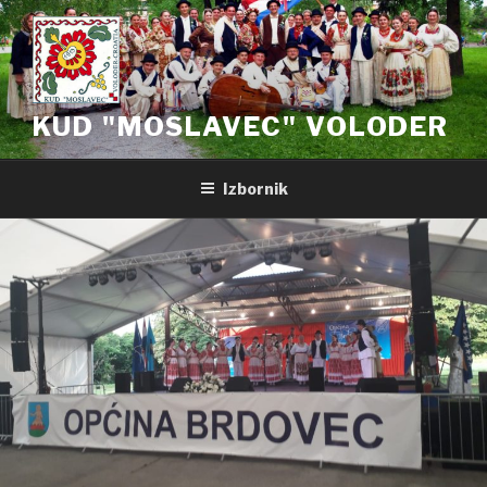
Preskoči
na
sadržaj
KUD "MOSLAVEC" VOLODER
Izbornik