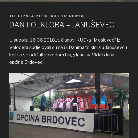
OBJAVLJENO
18. LIPNJA 2018.
AUTOR
ADMIN
DAN FOLKLORA – JANUŠEVEC
U subotu, 16.06.2018.g. članovi KUD-a “Moslavec” iz
Volodera sudjelovali su na 6. Danima folklora u Januševcu
koji su se održali povodom blagdana sv. Vida i dana
općine Brdovec.