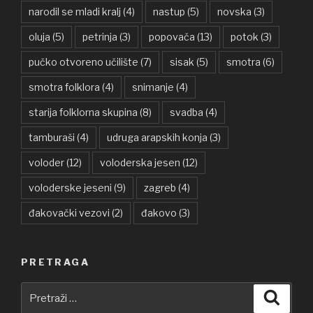
narodil se mladi kralj
(4)
nastup
(5)
novska
(3)
oluja
(5)
petrinja
(3)
popovača
(13)
potok
(3)
pučko otvoreno učilište
(7)
sisak
(5)
smotra
(6)
smotra folklora
(4)
snimanje
(4)
starija folklorna skupina
(8)
svadba
(4)
tamburaši
(4)
udruga arapskih konja
(3)
voloder
(12)
voloderska jesen
(12)
voloderske jeseni
(9)
zagreb
(4)
đakovački vezovi
(2)
đakovo
(3)
PRETRAGA
Pretraži:
Pretra