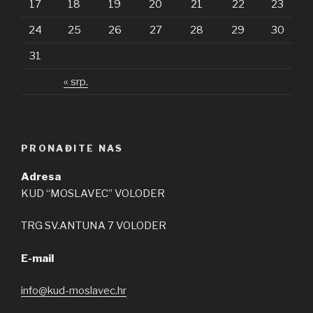
17
18
19
20
21
22
23
24
25
26
27
28
29
30
31
« srp.
PRONAĐITE NAS
Adresa
KUD “MOSLAVEC” VOLODER
TRG SV.ANTUNA 7 VOLODER
E-mail
info@kud-moslavec.hr