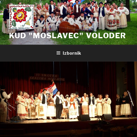
Preskoči
na
sadržaj
KUD "MOSLAVEC" VOLODER
Izbornik