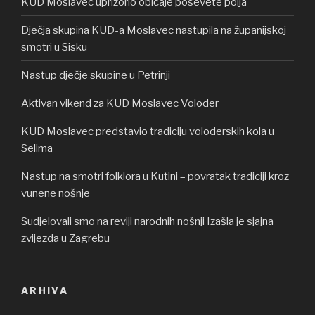
KUD Moslavec uprizorio običaje posevete polja
Dječja skupina KUD-a Moslavec nastupila na županijskoj
smotri u Sisku
Nastup dječje skupine u Petrinji
Aktivan vikend za KUD Moslavec Voloder
KUD Moslavec predstavio tradiciju voloderskih kola u
Selima
Nastup na smotri folklora u Kutini – povratak tradiciji kroz
vunene nošnje
Sudjelovali smo na reviji narodnih nošnji Izašla je sjajna
zvijezda u Zagrebu
ARHIVA