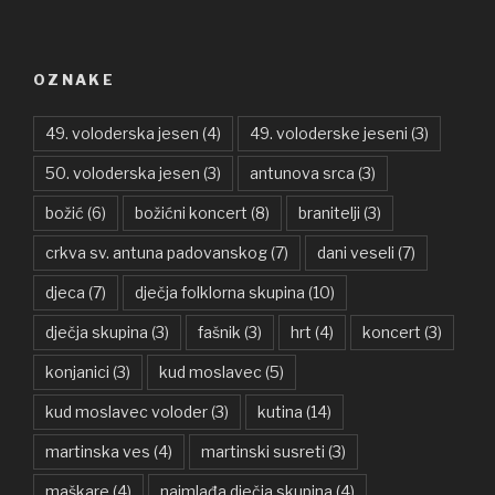
OZNAKE
49. voloderska jesen
(4)
49. voloderske jeseni
(3)
50. voloderska jesen
(3)
antunova srca
(3)
božić
(6)
božićni koncert
(8)
branitelji
(3)
crkva sv. antuna padovanskog
(7)
dani veseli
(7)
djeca
(7)
dječja folklorna skupina
(10)
dječja skupina
(3)
fašnik
(3)
hrt
(4)
koncert
(3)
konjanici
(3)
kud moslavec
(5)
kud moslavec voloder
(3)
kutina
(14)
martinska ves
(4)
martinski susreti
(3)
maškare
(4)
najmlađa dječja skupina
(4)