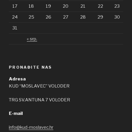
17
18
19
20
21
22
23
24
25
26
27
28
29
30
31
« srp.
PRONAĐITE NAS
Adresa
KUD “MOSLAVEC” VOLODER
TRG SV.ANTUNA 7 VOLODER
E-mail
info@kud-moslavec.hr