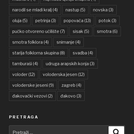
narodil se mladi kralj
(4)
nastup
(5)
novska
(3)
oluja
(5)
petrinja
(3)
popovača
(13)
potok
(3)
pučko otvoreno učilište
(7)
sisak
(5)
smotra
(6)
smotra folklora
(4)
snimanje
(4)
starija folklorna skupina
(8)
svadba
(4)
tamburaši
(4)
udruga arapskih konja
(3)
voloder
(12)
voloderska jesen
(12)
voloderske jeseni
(9)
zagreb
(4)
đakovački vezovi
(2)
đakovo
(3)
PRETRAGA
Pretraži:
Pretra