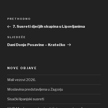
Navigacija
PRETHODNO
Prethodna
objava
objava
7. Susreti dječjih skupina u Lipovljanima
SLJEDEĆE
Sljedeća
objava
Dani Donje Posavine – Kratečko
NOVE OBJAVE
Mali vezovi 2026.
Moslavina predstavljena u Zagorju
Sisački lipanjski susreti