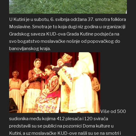
U Kutini je u subotu, 6. svibnja održana 37. smotra folklora
Moslavine. Smotra je to koja dugi niz godina u organizaciji
Gradskog saveza KUD-ova Grada Kutine podsjeća na
svo bogatstvo moslavačke nošnje od popovačkog do
banovljanskog kraja.
Više od 500
sudionika među kojima 412 plesača i 120 svirača
predstavili su se publici na pozornici Doma kulture u
Kutini, a uz moslavačke KUD-ove našli su se na smotri i