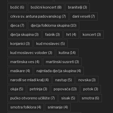
božić
(6)
božićni koncert
(8)
branitelji
(3)
crkva sv. antuna padovanskog
(7)
dani veseli
(7)
djeca
(7)
dječja folklorna skupina
(10)
dječja skupina
(3)
fašnik
(3)
hrt
(4)
koncert
(3)
konjanici
(3)
kud moslavec
(5)
kud moslavec voloder
(3)
kutina
(14)
martinska ves
(4)
martinski susreti
(3)
maškare
(4)
najmlađa dječja skupina
(4)
narodil se mladi kralj
(4)
nastup
(5)
novska
(3)
oluja
(5)
petrinja
(3)
popovača
(13)
potok
(3)
pučko otvoreno učilište
(7)
sisak
(5)
smotra
(6)
smotra folklora
(4)
snimanje
(4)