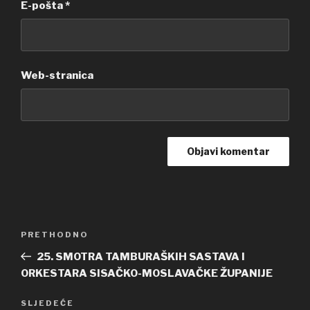
E-pošta
*
Web-stranica
Navigacija
PRETHODNO
Prethodna
objava
objava
25. SMOTRA TAMBURAŠKIH SASTAVA I
ORKESTARA SISAČKO-MOSLAVAČKE ŽUPANIJE
SLJEDEĆE
Sljedeća