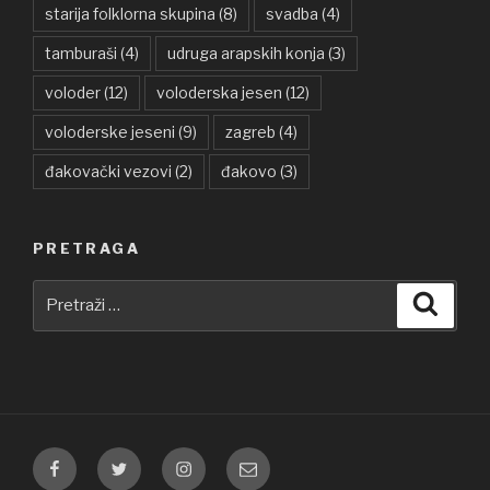
starija folklorna skupina
(8)
svadba
(4)
tamburaši
(4)
udruga arapskih konja
(3)
voloder
(12)
voloderska jesen
(12)
voloderske jeseni
(9)
zagreb
(4)
đakovački vezovi
(2)
đakovo
(3)
PRETRAGA
Pretraži:
Pretra
Facebook
Twitter
Instagram
E-
pošta