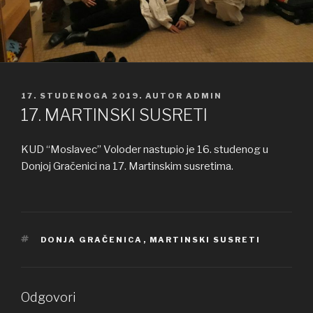
OBJAVLJENO
17. STUDENOGA 2019.
AUTOR
ADMIN
17. MARTINSKI SUSRETI
KUD “Moslavec” Voloder nastupio je 16. studenog u
Donjoj Gračenici na 17. Martinskim susretima.
OZNAKE
DONJA GRAČENICA
,
MARTINSKI SUSRETI
Odgovori