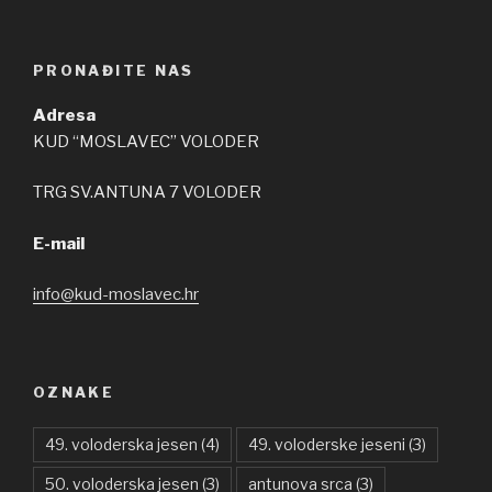
PRONAĐITE NAS
Adresa
KUD “MOSLAVEC” VOLODER
TRG SV.ANTUNA 7 VOLODER
E-mail
info@kud-moslavec.hr
OZNAKE
49. voloderska jesen
(4)
49. voloderske jeseni
(3)
50. voloderska jesen
(3)
antunova srca
(3)