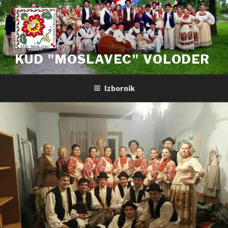
Preskoči
na
sadržaj
KUD "MOSLAVEC" VOLODER
Izbornik